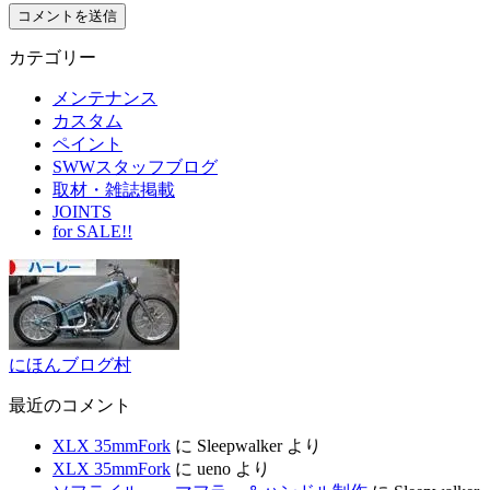
カテゴリー
メンテナンス
カスタム
ペイント
SWWスタッフブログ
取材・雑誌掲載
JOINTS
for SALE!!
にほんブログ村
最近のコメント
XLX 35mmFork
に
Sleepwalker
より
XLX 35mmFork
に
ueno
より