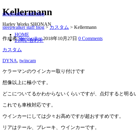
Kellermann
sleepwalker staff blog
Harley Works SHONAN
sleepwalker staff blog
>
カスタム
>
Kellermann
HOME
作成者:
Sleepwalker
2018年10月27日
0 Comments
お問い合わせ
カスタム
DYNA
,
twincam
ケラーマンのウインカー取り付けです
想像以上に極小です。
どこについてるかわからないくらいですが、点灯すると明る
これでも車検対応です。
ウインカーにしては少々お高めですが超おすすめです。
リアはテール、ブレーキ、ウインカーです。