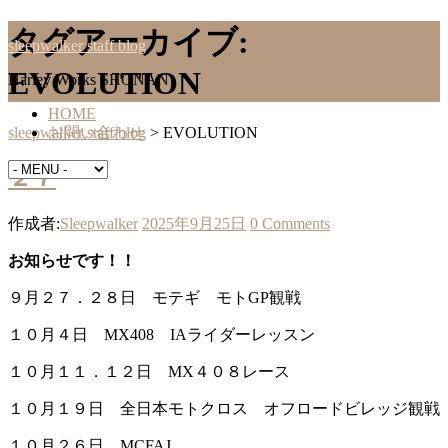
タグアーカイブ:
sleepwalker staff blog
EVOLUTION
Harley Works SHONAN
HOME
sleepwalker staff blog
>
EVOLUTION
お問い合わせ
２７
作成者:
Sleepwalker
2025年9月25日
0 Comments
お知らせです！！
９月２７．２８日 モテギ モトGP観戦
１０月４日 MX408 IAライダーレッスン
１０月１１．１２日 MX４０８レース
１０月１９日 全日本モトクロス オフロードビレッジ観戦
１０月２６日 MCFAJ