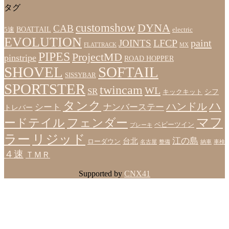
タグ
customshow
DYNA
CAB
BOATTAIL
5速
electric
EVOLUTION
LFCP
paint
JOINTS
FLATTRACK
MX
PIPES
ProjectMD
pinstripe
ROAD HOPPER
SHOVEL
SOFTAIL
SISSYBAR
SPORTSTER
twincam
WL
SR
シフ
キックキット
タンク
ハ
ハンドル
シート
ナンバーステー
トレバー
マフ
ードテイル
フェンダー
ベビーツイン
ブレーキ
ラー
リジッド
江の島
台北
ローダウン
名古屋
整備
納車
車検
４速
ＴＭＲ
Supported by
CNX41