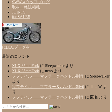
SWWスタッフブログ
取材・雑誌掲載
JOINTS
for SALE!!
にほんブログ村
最近のコメント
XLX 35mmFork
に
Sleepwalker
より
XLX 35mmFork
に
ueno
より
ソフテイル マフラー＆ハンドル制作
に
Sleepwalker
より
ソフテイル マフラー＆ハンドル制作
に
Ｉ．Ｗ
よ
り
ソフテイル マフラー＆ハンドル制作
に
匿名
より