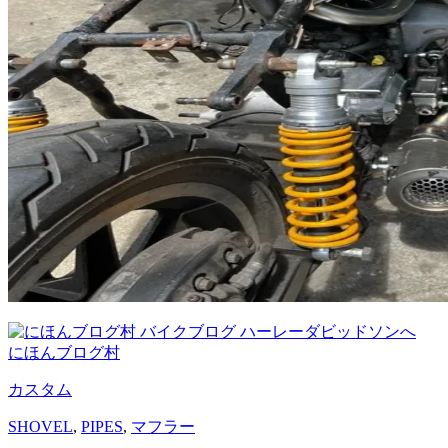
にほんブログ村
カスタム
SHOVEL
,
PIPES
,
マフラー