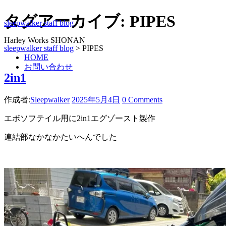
タグアーカイブ:
PIPES
sleepwalker staff blog
Harley Works SHONAN
sleepwalker staff blog
>
PIPES
HOME
お問い合わせ
2in1
作成者:
Sleepwalker
2025年5月4日
0 Comments
エボソフテイル用に2in1エグゾースト製作
連結部なかなかたいへんでした