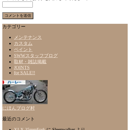
カテゴリー
メンテナンス
カスタム
ペイント
SWWスタッフブログ
取材・雑誌掲載
JOINTS
for SALE!!
にほんブログ村
最近のコメント
XLX 35mmFork
に
Sleepwalker
より