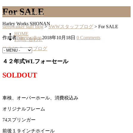
For SALE
sleepwalker staff blog
Harley Works SHONAN
sleepwalker staff blog
>
SWWスタッフブログ
>
For SALE
HOME
作成者:
Sleepwalker
2018年10月18日
0 Comments
お問い合わせ
SWWスタッフブログ
４２年式WLフォーセール
SOLDOUT
車検、オーバーホール、消費税込み
オリジナルフレーム
74スプリンガー
前後１９インチホイール