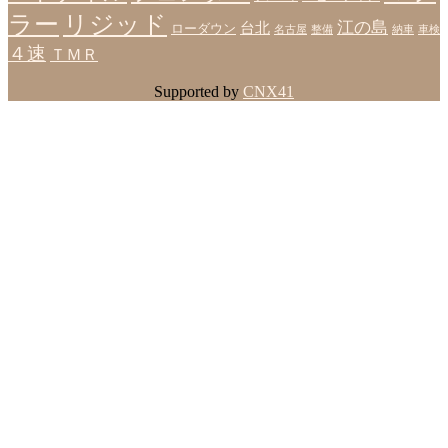
ラー
リジッド
江の島
台北
ローダウン
名古屋
整備
納車
車検
４速
ＴＭＲ
Supported by
CNX41