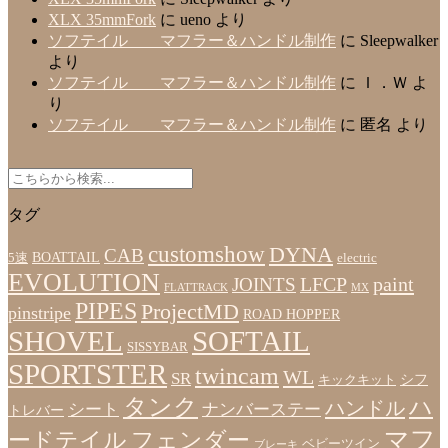
XLX 35mmFork
に
ueno
より
ソフテイル マフラー＆ハンドル制作
に
Sleepwalker
より
ソフテイル マフラー＆ハンドル制作
に
Ｉ．Ｗ
よ
り
ソフテイル マフラー＆ハンドル制作
に
匿名
より
タグ
customshow
DYNA
CAB
BOATTAIL
5速
electric
EVOLUTION
LFCP
paint
JOINTS
FLATTRACK
MX
PIPES
ProjectMD
pinstripe
ROAD HOPPER
SHOVEL
SOFTAIL
SISSYBAR
SPORTSTER
twincam
WL
SR
シフ
キックキット
タンク
ハ
ハンドル
シート
ナンバーステー
トレバー
マフ
ードテイル
フェンダー
ベビーツイン
ブレーキ