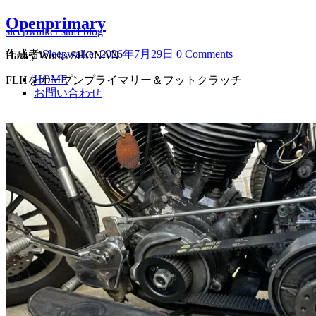
Openprimary
sleepwalker staff blog
作成者:
Sleepwalker
2026年7月29日
0 Comments
Harley Works SHONAN
HOME
FLHをオープンプライマリー＆フットクラッチ
お問い合わせ