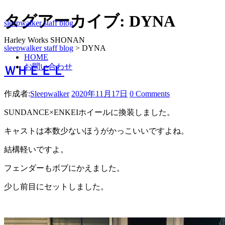
タグアーカイブ:
DYNA
sleepwalker staff blog
Harley Works SHONAN
sleepwalker staff blog
>
DYNA
HOME
お問い合わせ
ＷＨＥＥＬ
作成者:
Sleepwalker
2020年11月17日
0 Comments
SUNDANCE×ENKEIホイールに換装しました。
キャストは本数少ないほうがかっこいいですよね。
結構軽いですよ。
フェンダーもボブにかえました。
少し前目にセットしました。