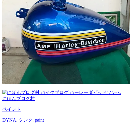
にほんブログ村
ペイント
DYNA
,
タンク
,
paint