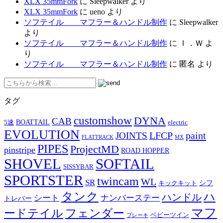
XLX 35mmFork
に
Sleepwalker
より
XLX 35mmFork
に
ueno
より
ソフテイル マフラー＆ハンドル制作
に
Sleepwalker
より
ソフテイル マフラー＆ハンドル制作
に
Ｉ．Ｗ
よ
り
ソフテイル マフラー＆ハンドル制作
に
匿名
より
タグ
customshow
DYNA
CAB
BOATTAIL
5速
electric
EVOLUTION
LFCP
paint
JOINTS
FLATTRACK
MX
PIPES
ProjectMD
pinstripe
ROAD HOPPER
SHOVEL
SOFTAIL
SISSYBAR
SPORTSTER
twincam
WL
SR
シフ
キックキット
タンク
ハ
ハンドル
シート
ナンバーステー
トレバー
マフ
ードテイル
フェンダー
ベビーツイン
ブレーキ