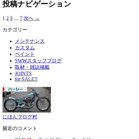
投稿ナビゲーション
1
2
3
…
7
次へ →
カテゴリー
メンテナンス
カスタム
ペイント
SWWスタッフブログ
取材・雑誌掲載
JOINTS
for SALE!!
にほんブログ村
最近のコメント