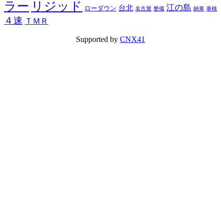
ラー
リジッド
江の島
台北
ローダウン
名古屋
整備
納車
車検
４速
ＴＭＲ
Supported by
CNX41