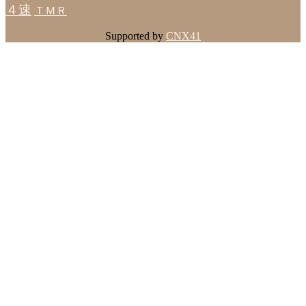
４速
ＴＭＲ
Supported by
CNX41