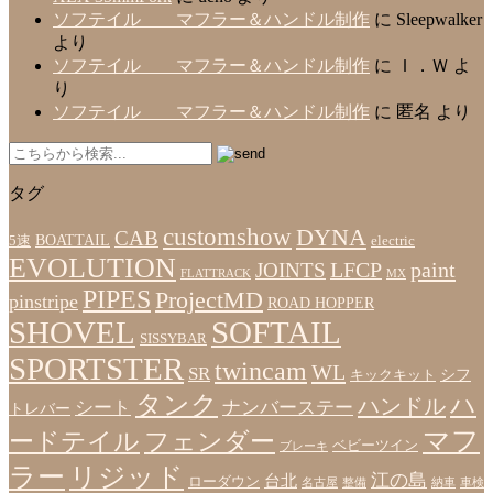
ソフテイル マフラー＆ハンドル制作
に
Sleepwalker
より
ソフテイル マフラー＆ハンドル制作
に
Ｉ．Ｗ
よ
り
ソフテイル マフラー＆ハンドル制作
に
匿名
より
タグ
customshow
DYNA
CAB
BOATTAIL
5速
electric
EVOLUTION
LFCP
paint
JOINTS
FLATTRACK
MX
PIPES
ProjectMD
pinstripe
ROAD HOPPER
SHOVEL
SOFTAIL
SISSYBAR
SPORTSTER
twincam
WL
SR
シフ
キックキット
タンク
ハ
ハンドル
シート
ナンバーステー
トレバー
マフ
ードテイル
フェンダー
ベビーツイン
ブレーキ
ラー
リジッド
江の島
台北
ローダウン
名古屋
整備
納車
車検