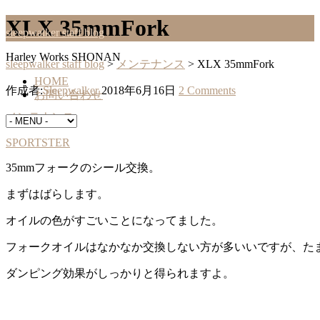
XLX 35mmFork
sleepwalker staff blog
Harley Works SHONAN
sleepwalker staff blog
>
メンテナンス
>
XLX 35mmFork
HOME
作成者:
Sleepwalker
2018年6月16日
2 Comments
お問い合わせ
メンテナンス
SPORTSTER
35mmフォークのシール交換。
まずはばらします。
オイルの色がすごいことになってました。
フォークオイルはなかなか交換しない方が多いいですが、た
ダンピング効果がしっかりと得られますよ。