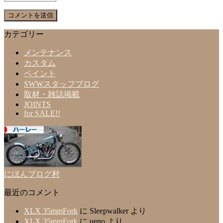
カテゴリー
メンテナンス
カスタム
ペイント
SWWスタッフブログ
取材・雑誌掲載
JOINTS
for SALE!!
にほんブログ村
最近のコメント
XLX 35mmFork
に
Sleepwalker
より
XLX 35mmFork
に
ueno
より