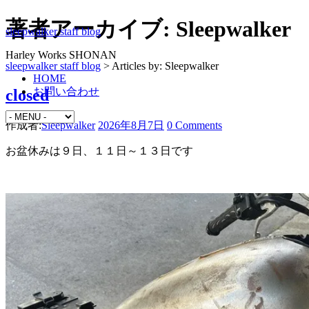
著者アーカイブ:
Sleepwalker
sleepwalker staff blog
Harley Works SHONAN
sleepwalker staff blog
>
Articles by: Sleepwalker
HOME
お問い合わせ
closed
作成者:
Sleepwalker
2026年8月7日
0 Comments
お盆休みは９日、１１日～１３日です