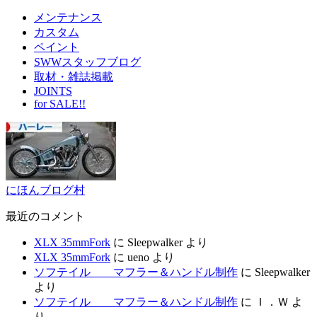
メンテナンス
カスタム
ペイント
SWWスタッフブログ
取材・雑誌掲載
JOINTS
for SALE!!
にほんブログ村
最近のコメント
XLX 35mmFork
に
Sleepwalker
より
XLX 35mmFork
に
ueno
より
ソフテイル マフラー＆ハンドル制作
に
Sleepwalker
より
ソフテイル マフラー＆ハンドル制作
に
Ｉ．Ｗ
よ
り