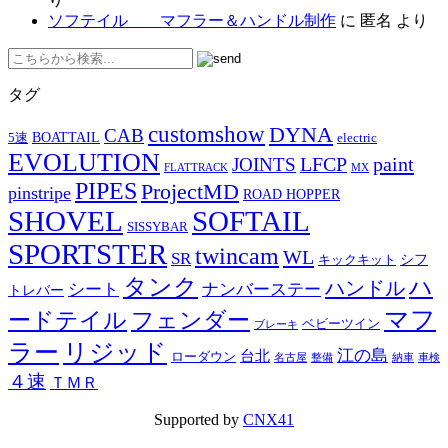
ソフテイル マフラー＆ハンドル制作
に
匿名
より
タグ
customshow
DYNA
CAB
BOATTAIL
5速
electric
EVOLUTION
LFCP
paint
JOINTS
FLATTRACK
MX
PIPES
ProjectMD
pinstripe
ROAD HOPPER
SHOVEL
SOFTAIL
SISSYBAR
SPORTSTER
twincam
WL
SR
シフ
キックキット
タンク
ハ
ハンドル
シート
ナンバーステー
トレバー
マフ
ードテイル
フェンダー
ベビーツイン
ブレーキ
ラー
リジッド
江の島
台北
ローダウン
名古屋
整備
納車
車検
４速
ＴＭＲ
Supported by
CNX41