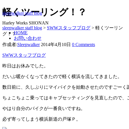
軽くツーリング！？
sleepwalker staff blog
Harley Works SHONAN
sleepwalker staff blog
>
SWWスタッフブログ
>
軽くツーリン
HOME
グ！？
お問い合わせ
作成者:
Sleepwalker
2014年4月10日
0 Comments
SWWスタッフブログ
昨日はお休みでした。
だいぶ暖かくなってきたので軽く横浜を流してきました。
数日前に、久しぶりにマイバイクを始動させたのですごーく
ちょこちょこ乗ってはキャブセッティングを見直したので、
やはり自分のバイクが一番良いですね。
必ず寄ってしまう横浜新道の戸塚Ｐ。