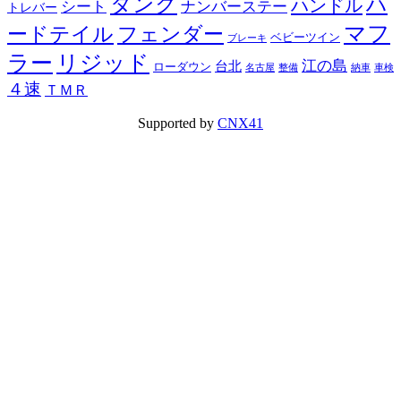
タンク
ハ
ハンドル
シート
ナンバーステー
トレバー
マフ
ードテイル
フェンダー
ベビーツイン
ブレーキ
ラー
リジッド
江の島
台北
ローダウン
名古屋
整備
納車
車検
４速
ＴＭＲ
Supported by
CNX41