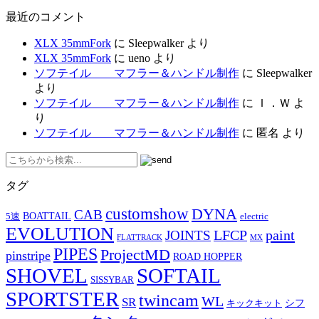
最近のコメント
XLX 35mmFork
に
Sleepwalker
より
XLX 35mmFork
に
ueno
より
ソフテイル マフラー＆ハンドル制作
に
Sleepwalker
より
ソフテイル マフラー＆ハンドル制作
に
Ｉ．Ｗ
よ
り
ソフテイル マフラー＆ハンドル制作
に
匿名
より
タグ
customshow
DYNA
CAB
BOATTAIL
5速
electric
EVOLUTION
LFCP
paint
JOINTS
FLATTRACK
MX
PIPES
ProjectMD
pinstripe
ROAD HOPPER
SHOVEL
SOFTAIL
SISSYBAR
SPORTSTER
twincam
WL
SR
シフ
キックキット