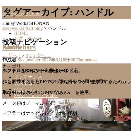
タグアーカイブ:
ハンドル
sleepwalker staff blog
Harley Works SHONAN
sleepwalker staff blog
>
ハンドル
HOME
お問い合わせ
投稿ナビゲーション
Bars
handlebars
ZETA
← 前へ
1
2
3
4
5
次へ →
作成者:
作成者:
作成者:
Sleepwalker
Sleepwalker
Sleepwalker
2022年3月21日
2022年3月4日
2021年8月15日
0 Comments
0 Comments
0 Comments
カテゴリー
ハンドルとシッシ―出来上がり！
ソフテイルのハンドル制作。
１２００DIRTにテーパーバーを装着。
メンテナンス
少し個性をだしたいので一部丸鋼をつかいます。
ハンドルポストもZETAのテーパーバー用を使用するためカ
カスタム
ペイント
形は虫っぽさをだしたいなと。
ハンドルはZETAのFMX TAKA を使用。
SWWスタッフブログ
取材・雑誌掲載
メータ類はノーマルです。
JOINTS
for SALE!!
マフラーはナックルレプリカを使用。
1/3程短くしました。