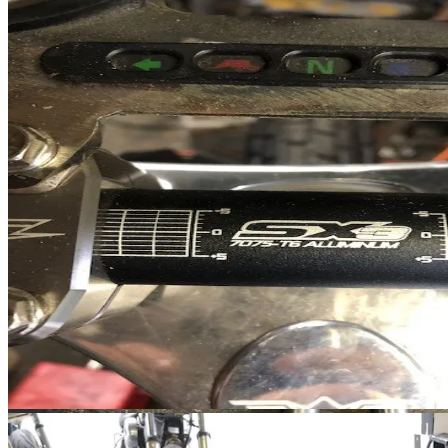
にほんブログ村
最近のコメント
XLX 35mmFork
に
Sleepwalker
より
XLX 35mmFork
に
ueno
より
ソフテイル マフラー＆ハンドル制作
に
Sleepwalker
ソフテイル マフラー＆ハンドル制作
に
Ｉ．Ｗ
より
ソフテイル マフラー＆ハンドル制作
に
匿名
より
タグ
EVO
customshow
DYNA
CAB
BOATTAIL
5速
electric
SOFTAIL
SPORTSTER
twincam
WL
SR
マフラー
リジッド
江の
台北
ン
ローダウン
名古屋
整備