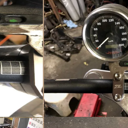
より
LUTION
PIP
LFCP
paint
JOINTS
pinstripe
FLATTRACK
MX
タンク
ハ
シート
ナンバーステー
シフトレバー
キックキット
４速
島
ＴＭＲ
納車
車検