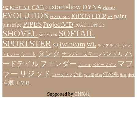
customshow
DYNA
CAB
BOATTAIL
5速
electric
EVOLUTION
LFCP
paint
JOINTS
FLATTRACK
MX
PIPES
ProjectMD
pinstripe
ROAD HOPPER
SHOVEL
SOFTAIL
SISSYBAR
SPORTSTER
twincam
WL
SR
シフ
キックキット
タンク
ハ
ハンドル
シート
ナンバーステー
トレバー
マフ
ードテイル
フェンダー
ベビーツイン
ブレーキ
ラー
リジッド
江の島
台北
ローダウン
名古屋
整備
納車
車検
４速
ＴＭＲ
Supported by
CNX41