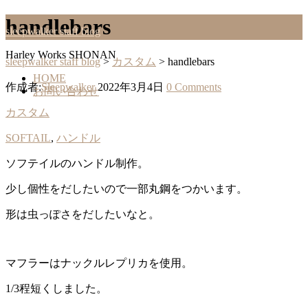
handlebars
sleepwalker staff blog
Harley Works SHONAN
sleepwalker staff blog
>
カスタム
>
handlebars
HOME
作成者:
Sleepwalker
2022年3月4日
0 Comments
お問い合わせ
カスタム
SOFTAIL
,
ハンドル
ソフテイルのハンドル制作。
少し個性をだしたいので一部丸鋼をつかいます。
形は虫っぽさをだしたいなと。
マフラーはナックルレプリカを使用。
1/3程短くしました。