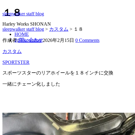
１８
sleepwalker staff blog
Harley Works SHONAN
sleepwalker staff blog
>
カスタム
>
１８
HOME
お問い合わせ
作成者:
Sleepwalker
2026年2月15日
0 Comments
カスタム
SPORTSTER
スポーツスターのリアホイールを１８インチに交換
一緒にチェーン化しました