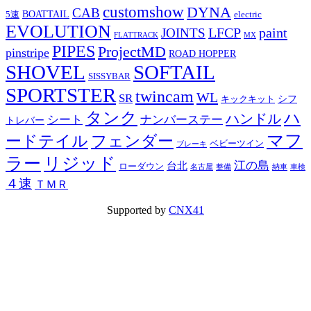
customshow
DYNA
CAB
BOATTAIL
5速
electric
EVOLUTION
LFCP
paint
JOINTS
FLATTRACK
MX
PIPES
ProjectMD
pinstripe
ROAD HOPPER
SHOVEL
SOFTAIL
SISSYBAR
SPORTSTER
twincam
WL
SR
シフ
キックキット
タンク
ハ
ハンドル
シート
ナンバーステー
トレバー
マフ
ードテイル
フェンダー
ベビーツイン
ブレーキ
ラー
リジッド
江の島
台北
ローダウン
名古屋
整備
納車
車検
４速
ＴＭＲ
Supported by
CNX41