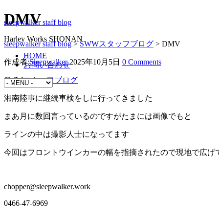
DMV
sleepwalker staff blog
Harley Works SHONAN
sleepwalker staff blog
>
SWWスタッフブログ
>
DMV
HOME
作成者:
Sleepwalker
2025年10月5日
0 Comments
お問い合わせ
SWWスタッフブログ
湘南陸事に継続車検をしに行ってきました
まあ月に数回言っているのですがたまには画像でもと
ラインの中は撮影人士になってます
今回はフロントウインカーの幅を指摘されたので現地で広げ
chopper@sleepwalker.work
0466-47-6969