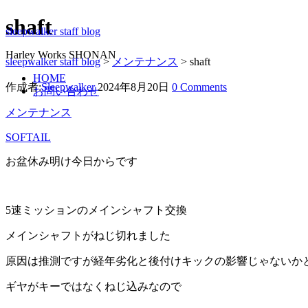
shaft
sleepwalker staff blog
Harley Works SHONAN
sleepwalker staff blog
>
メンテナンス
>
shaft
HOME
作成者:
Sleepwalker
2024年8月20日
0 Comments
お問い合わせ
メンテナンス
SOFTAIL
お盆休み明け今日からです
5速ミッションのメインシャフト交換
メインシャフトがねじ切れました
原因は推測ですが経年劣化と後付けキックの影響じゃないか
ギヤがキーではなくねじ込みなので