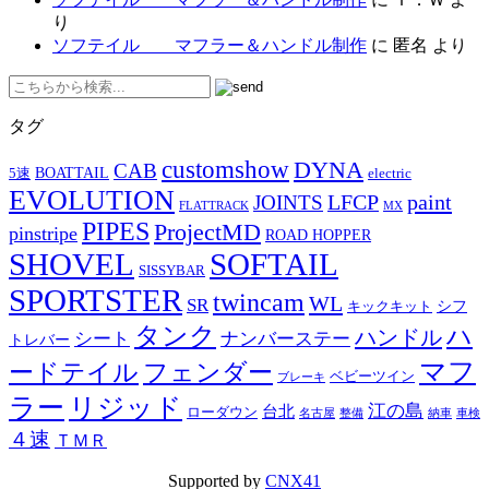
り
ソフテイル マフラー＆ハンドル制作
に
匿名
より
タグ
customshow
DYNA
CAB
BOATTAIL
5速
electric
EVOLUTION
LFCP
paint
JOINTS
FLATTRACK
MX
PIPES
ProjectMD
pinstripe
ROAD HOPPER
SHOVEL
SOFTAIL
SISSYBAR
SPORTSTER
twincam
WL
SR
シフ
キックキット
タンク
ハ
ハンドル
シート
ナンバーステー
トレバー
マフ
ードテイル
フェンダー
ベビーツイン
ブレーキ
ラー
リジッド
江の島
台北
ローダウン
名古屋
整備
納車
車検
４速
ＴＭＲ
Supported by
CNX41