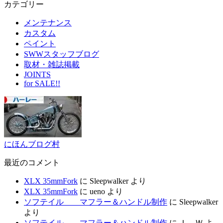
カテゴリー
メンテナンス
カスタム
ペイント
SWWスタッフブログ
取材・雑誌掲載
JOINTS
for SALE!!
にほんブログ村
最近のコメント
XLX 35mmFork
に
Sleepwalker
より
XLX 35mmFork
に
ueno
より
ソフテイル マフラー＆ハンドル制作
に
Sleepwalker
より
ソフテイル マフラー＆ハンドル制作
に
Ｉ．Ｗ
よ