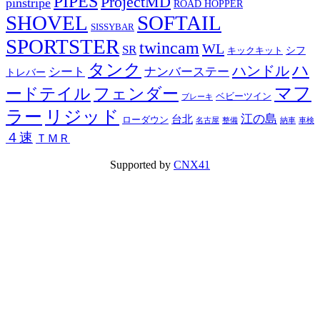
PIPES
ProjectMD
pinstripe
ROAD HOPPER
SHOVEL
SOFTAIL
SISSYBAR
SPORTSTER
twincam
WL
SR
シフ
キックキット
タンク
ハ
ハンドル
シート
ナンバーステー
トレバー
マフ
ードテイル
フェンダー
ベビーツイン
ブレーキ
ラー
リジッド
江の島
台北
ローダウン
名古屋
整備
納車
車検
４速
ＴＭＲ
Supported by
CNX41