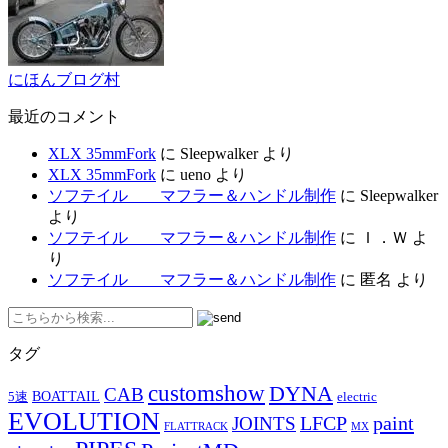
にほんブログ村
最近のコメント
XLX 35mmFork
に
Sleepwalker
より
XLX 35mmFork
に
ueno
より
ソフテイル マフラー＆ハンドル制作
に
Sleepwalker
より
ソフテイル マフラー＆ハンドル制作
に
Ｉ．Ｗ
よ
り
ソフテイル マフラー＆ハンドル制作
に
匿名
より
タグ
customshow
DYNA
CAB
BOATTAIL
5速
electric
EVOLUTION
LFCP
paint
JOINTS
FLATTRACK
MX