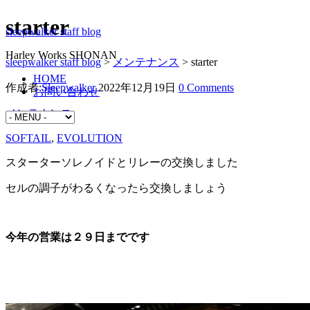
starter
sleepwalker staff blog
Harley Works SHONAN
sleepwalker staff blog
>
メンテナンス
>
starter
HOME
作成者:
Sleepwalker
2022年12月19日
0 Comments
お問い合わせ
メンテナンス
SOFTAIL
,
EVOLUTION
スターターソレノイドとリレーの交換しました
セルの調子がわるくなったら交換しましょう
今年の営業は２９日までです