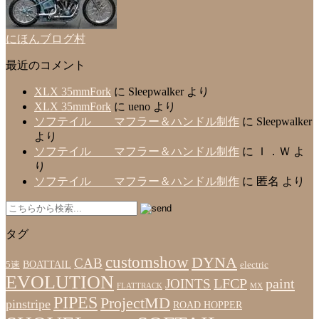
にほんブログ村
最近のコメント
XLX 35mmFork
に
Sleepwalker
より
XLX 35mmFork
に
ueno
より
ソフテイル マフラー＆ハンドル制作
に
Sleepwalker
より
ソフテイル マフラー＆ハンドル制作
に
Ｉ．Ｗ
よ
り
ソフテイル マフラー＆ハンドル制作
に
匿名
より
タグ
customshow
DYNA
CAB
BOATTAIL
5速
electric
EVOLUTION
LFCP
paint
JOINTS
FLATTRACK
MX
PIPES
ProjectMD
pinstripe
ROAD HOPPER