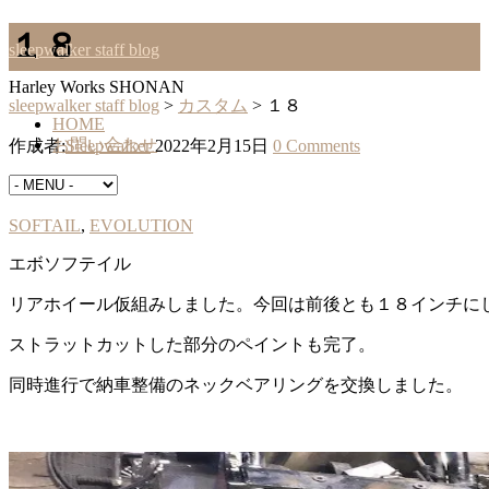
１８
sleepwalker staff blog
Harley Works SHONAN
sleepwalker staff blog
>
カスタム
>
１８
HOME
お問い合わせ
作成者:
Sleepwalker
2022年2月15日
0 Comments
カスタム
SOFTAIL
,
EVOLUTION
エボソフテイル
リアホイール仮組みしました。今回は前後とも１８インチに
ストラットカットした部分のペイントも完了。
同時進行で納車整備のネックベアリングを交換しました。