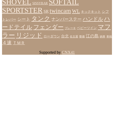
SHOVEL
SOFTAIL
SISSYBAR
SPORTSTER
twincam
WL
SR
シフ
キックキット
タンク
ハ
ハンドル
シート
ナンバーステー
トレバー
マフ
ードテイル
フェンダー
ベビーツイン
ブレーキ
ラー
リジッド
江の島
台北
ローダウン
名古屋
整備
納車
車検
４速
ＴＭＲ
Supported by
CNX41