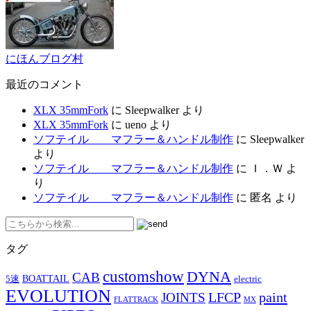
にほんブログ村
最近のコメント
XLX 35mmFork
に
Sleepwalker
より
XLX 35mmFork
に
ueno
より
ソフテイル マフラー＆ハンドル制作
に
Sleepwalker
より
ソフテイル マフラー＆ハンドル制作
に
Ｉ．Ｗ
よ
り
ソフテイル マフラー＆ハンドル制作
に
匿名
より
タグ
customshow
DYNA
CAB
BOATTAIL
5速
electric
EVOLUTION
LFCP
paint
JOINTS
FLATTRACK
MX