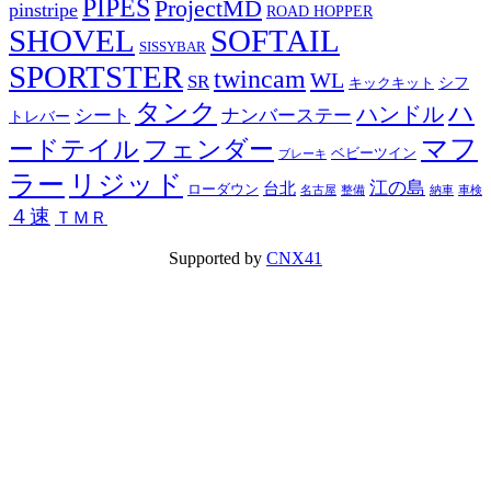
PIPES
ProjectMD
pinstripe
ROAD HOPPER
SHOVEL
SOFTAIL
SISSYBAR
SPORTSTER
twincam
WL
SR
シフ
キックキット
タンク
ハ
ハンドル
シート
ナンバーステー
トレバー
マフ
ードテイル
フェンダー
ベビーツイン
ブレーキ
ラー
リジッド
江の島
台北
ローダウン
名古屋
整備
納車
車検
４速
ＴＭＲ
Supported by
CNX41