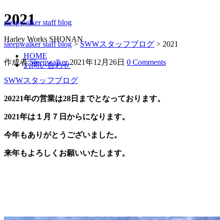
2021
sleepwalker staff blog
Harley Works SHONAN
sleepwalker staff blog
>
SWWスタッフブログ
>
2021
HOME
作成者:
Sleepwalker
2021年12月26日
0 Comments
お問い合わせ
SWWスタッフブログ
20221年の営業は28日までとなっております。
2021年は１月７日からになります。
今年もありがとうございました。
来年もよろしくお願いいたします。