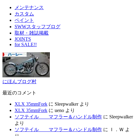
メンテナンス
カスタム
ペイント
SWWスタッフブログ
取材・雑誌掲載
JOINTS
for SALE!!
にほんブログ村
最近のコメント
XLX 35mmFork
に
Sleepwalker
より
XLX 35mmFork
に
ueno
より
ソフテイル マフラー＆ハンドル制作
に
Sleepwalker
より
ソフテイル マフラー＆ハンドル制作
に
Ｉ．Ｗ
よ
り