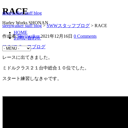
RACE
sleepwalker staff blog
Harley Works SHONAN
sleepwalker staff blog
>
SWWスタッフブログ
>
RACE
HOME
作成者:
Sleepwalker
2021年12月16日
0 Comments
お問い合わせ
SWWスタッフブログ
レースに出てきました。
ミドルクラス２１台中総合１０位でした。
スタート練習しなきゃです。