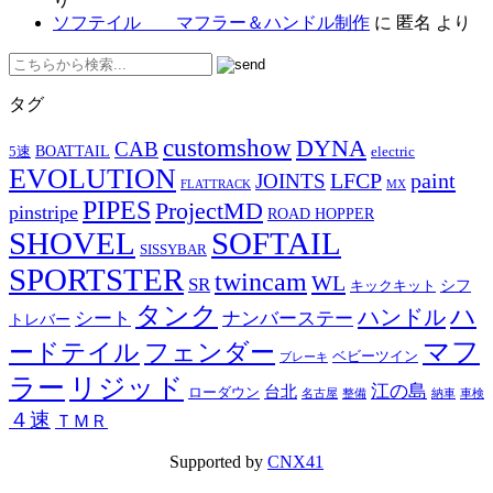
ソフテイル マフラー＆ハンドル制作
に
匿名
より
タグ
customshow
DYNA
CAB
BOATTAIL
5速
electric
EVOLUTION
LFCP
paint
JOINTS
FLATTRACK
MX
PIPES
ProjectMD
pinstripe
ROAD HOPPER
SHOVEL
SOFTAIL
SISSYBAR
SPORTSTER
twincam
WL
SR
シフ
キックキット
タンク
ハ
ハンドル
シート
ナンバーステー
トレバー
マフ
ードテイル
フェンダー
ベビーツイン
ブレーキ
ラー
リジッド
江の島
台北
ローダウン
名古屋
整備
納車
車検
４速
ＴＭＲ
Supported by
CNX41