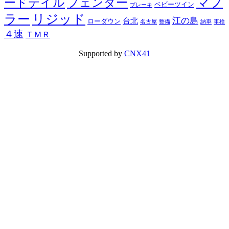
マフ
ードテイル
フェンダー
ベビーツイン
ブレーキ
ラー
リジッド
江の島
台北
ローダウン
名古屋
整備
納車
車検
４速
ＴＭＲ
Supported by
CNX41