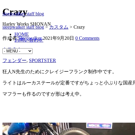
Crazy
sleepwalker staff blog
Harley Works SHONAN
sleepwalker staff blog
>
カスタム
>
Crazy
HOME
作成者:
Sleepwalker
2021年9月20日
0 Comments
お問い合わせ
カスタム
フェンダー
,
SPORTSTER
狂人N先生のためにクレイジーフランク制作中です。
ライトはルーカステールが定番ですがちょっと小ぶりな国産
マフラーも作るのですが形は考え中。