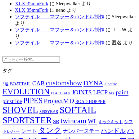
XLX 35mmFork
に
Sleepwalker
より
XLX 35mmFork
に
ueno
より
ソフテイル マフラー＆ハンドル制作
に
Sleepwalker
より
ソフテイル マフラー＆ハンドル制作
に
Ｉ．Ｗ
よ
り
ソフテイル マフラー＆ハンドル制作
に
匿名
より
タグ
customshow
DYNA
CAB
BOATTAIL
5速
electric
EVOLUTION
LFCP
paint
JOINTS
FLATTRACK
MX
PIPES
ProjectMD
pinstripe
ROAD HOPPER
SHOVEL
SOFTAIL
SISSYBAR
SPORTSTER
twincam
WL
SR
シフ
キックキット
タンク
ハ
ハンドル
シート
ナンバーステー
トレバー