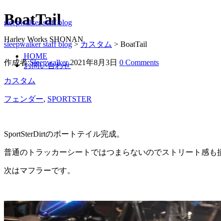
BoatTail
sleepwalker staff blog
Harley Works SHONAN
sleepwalker staff blog
>
カスタム
>
BoatTail
HOME
作成者:
Sleepwalker
2021年8月3日
0 Comments
お問い合わせ
カスタム
フェンダー
,
SPORTSTER
SportSterDirtのボートテイル完成。
普通のトラッカーシートではつまらないのでストリート感も
次はマフラーです。