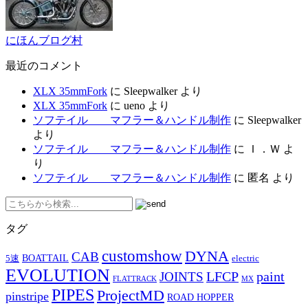
にほんブログ村
最近のコメント
XLX 35mmFork
に
Sleepwalker
より
XLX 35mmFork
に
ueno
より
ソフテイル マフラー＆ハンドル制作
に
Sleepwalker
より
ソフテイル マフラー＆ハンドル制作
に
Ｉ．Ｗ
よ
り
ソフテイル マフラー＆ハンドル制作
に
匿名
より
タグ
customshow
DYNA
CAB
BOATTAIL
5速
electric
EVOLUTION
LFCP
paint
JOINTS
FLATTRACK
MX
PIPES
ProjectMD
pinstripe
ROAD HOPPER