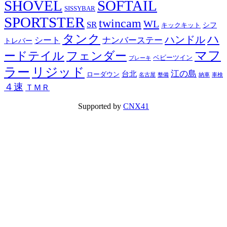
SHOVEL
SOFTAIL
SISSYBAR
SPORTSTER
twincam
WL
SR
シフ
キックキット
タンク
ハ
ハンドル
シート
ナンバーステー
トレバー
マフ
ードテイル
フェンダー
ベビーツイン
ブレーキ
ラー
リジッド
江の島
台北
ローダウン
名古屋
整備
納車
車検
４速
ＴＭＲ
Supported by
CNX41