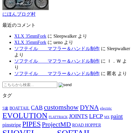
にほんブログ村
最近のコメント
XLX 35mmFork
に
Sleepwalker
より
XLX 35mmFork
に
ueno
より
ソフテイル マフラー＆ハンドル制作
に
Sleepwalker
より
ソフテイル マフラー＆ハンドル制作
に
Ｉ．Ｗ
よ
り
ソフテイル マフラー＆ハンドル制作
に
匿名
より
タグ
customshow
DYNA
CAB
BOATTAIL
5速
electric
EVOLUTION
LFCP
paint
JOINTS
FLATTRACK
MX
PIPES
ProjectMD
pinstripe
ROAD HOPPER