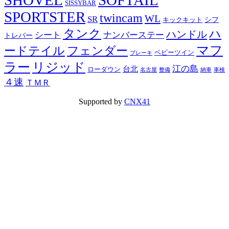
SHOVEL
SOFTAIL
SISSYBAR
SPORTSTER
twincam
WL
SR
シフ
キックキット
タンク
ハ
ハンドル
シート
ナンバーステー
トレバー
マフ
ードテイル
フェンダー
ベビーツイン
ブレーキ
ラー
リジッド
江の島
台北
ローダウン
名古屋
整備
納車
車検
４速
ＴＭＲ
Supported by
CNX41