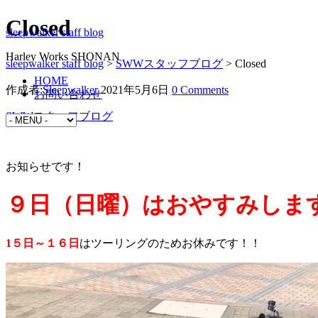
Closed
sleepwalker staff blog
Harley Works SHONAN
sleepwalker staff blog
>
SWWスタッフブログ
>
Closed
HOME
作成者:
Sleepwalker
2021年5月6日
0 Comments
お問い合わせ
SWWスタッフブログ
お知らせです！
９日（日曜）はおやすみしま
1５日～１６日
はツーリングのためお休みです！！