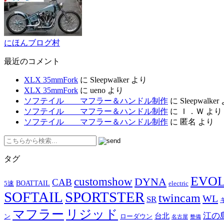
にほんブログ村
最近のコメント
XLX 35mmFork
に
Sleepwalker
より
XLX 35mmFork
に
ueno
より
ソフテイル マフラー＆ハンドル制作
に
Sleepwalker
ソフテイル マフラー＆ハンドル制作
に
Ｉ．Ｗ
より
ソフテイル マフラー＆ハンドル制作
に
匿名
より
タグ
EVO
customshow
DYNA
CAB
BOATTAIL
5速
electric
SOFTAIL
SPORTSTER
twincam
WL
SR
マフラー
リジッド
江の
台北
ン
ローダウン
名古屋
整備