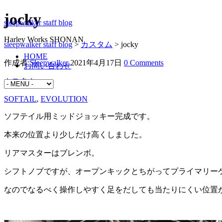
jocky
sleepwalker staff blog
Harley Works SHONAN
sleepwalker staff blog
>
カスタム
>
jocky
HOME
作成者:
Sleepwalker
2021年4月17日
0 Comments
お問い合わせ
カスタム
SOFTAIL
,
EVOLUTION
ソフテイル用ミッドジョッキー完成です。
本来の位置より少しだけ高くしました。
リアマスターはブレンボ。
シフトノブですが、オープンキックとちがってプライマリー
なのでなるべく操作しやすく足をだしても当たりにくい位置