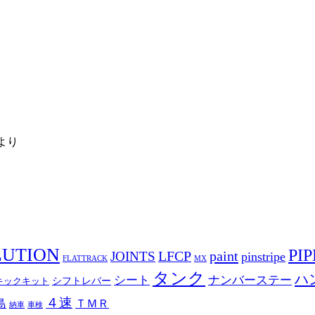
より
LUTION
PIP
LFCP
paint
JOINTS
pinstripe
FLATTRACK
MX
タンク
ハ
シート
ナンバーステー
シフトレバー
キックキット
４速
島
ＴＭＲ
納車
車検