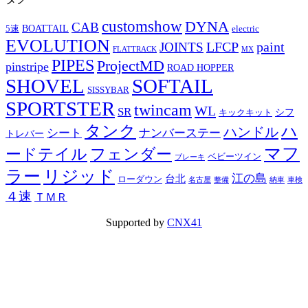
customshow
DYNA
CAB
BOATTAIL
5速
electric
EVOLUTION
LFCP
paint
JOINTS
FLATTRACK
MX
PIPES
ProjectMD
pinstripe
ROAD HOPPER
SHOVEL
SOFTAIL
SISSYBAR
SPORTSTER
twincam
WL
SR
シフ
キックキット
タンク
ハ
ハンドル
シート
ナンバーステー
トレバー
マフ
ードテイル
フェンダー
ベビーツイン
ブレーキ
ラー
リジッド
江の島
台北
ローダウン
名古屋
整備
納車
車検
４速
ＴＭＲ
Supported by
CNX41