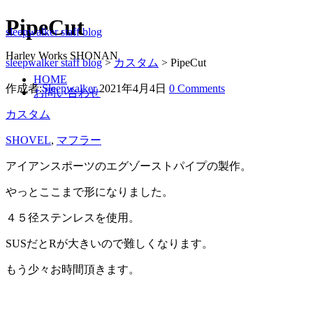
PipeCut
sleepwalker staff blog
Harley Works SHONAN
sleepwalker staff blog
>
カスタム
>
PipeCut
HOME
作成者:
Sleepwalker
2021年4月4日
0 Comments
お問い合わせ
カスタム
SHOVEL
,
マフラー
アイアンスポーツのエグゾーストパイプの製作。
やっとここまで形になりました。
４５径ステンレスを使用。
SUSだとRが大きいので難しくなります。
もう少々お時間頂きます。