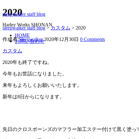
2020
sleepwalker staff blog
Harley Works SHONAN
sleepwalker staff blog
>
カスタム
>
2020
HOME
作成者:
Sleepwalker
2020年12月30日
0 Comments
お問い合わせ
カスタム
2020年も終了ですね。
今年もお世話になりました。
来年もよろしくお願いいたします。
新年は8日からになります。
先日のクロスボーンズのマフラー加工ステー付けて黒く塗っ