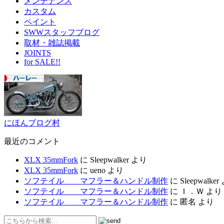
メンテナンス
カスタム
ペイント
SWWスタッフブログ
取材・雑誌掲載
JOINTS
for SALE!!
にほんブログ村
最近のコメント
XLX 35mmFork
に
Sleepwalker
より
XLX 35mmFork
に
ueno
より
ソフテイル マフラー＆ハンドル制作
に
Sleepwalker
ソフテイル マフラー＆ハンドル制作
に
Ｉ．Ｗ
より
ソフテイル マフラー＆ハンドル制作
に
匿名
より