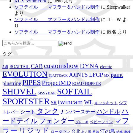
XLX 35mmFork
に
ueno
より
ソフテイル マフラー＆ハンドル制作
に
Sleepwalker
より
ソフテイル マフラー＆ハンドル制作
に
Ｉ．Ｗ
よ
り
ソフテイル マフラー＆ハンドル制作
に
匿名
より
タグ
customshow
DYNA
CAB
BOATTAIL
5速
electric
EVOLUTION
LFCP
paint
JOINTS
FLATTRACK
MX
PIPES
ProjectMD
pinstripe
ROAD HOPPER
SHOVEL
SOFTAIL
SISSYBAR
SPORTSTER
twincam
WL
SR
シフ
キックキット
タンク
ハ
ハンドル
シート
ナンバーステー
トレバー
マフ
ードテイル
フェンダー
ベビーツイン
ブレーキ
ラー
リジッド
江の島
台北
ローダウン
名古屋
整備
納車
車検