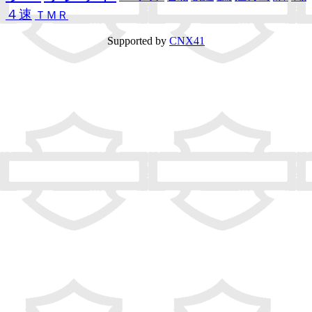
４速
ＴＭＲ
Supported by
CNX41