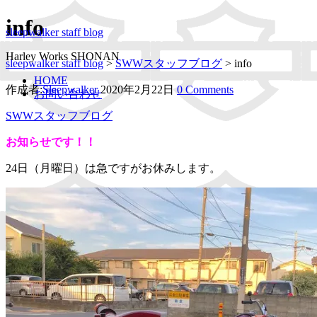
info
sleepwalker staff blog
Harley Works SHONAN
sleepwalker staff blog
>
SWWスタッフブログ
>
info
HOME
作成者:
Sleepwalker
2020年2月22日
0 Comments
お問い合わせ
SWWスタッフブログ
お知らせです！！
24日（月曜日）は急ですがお休みします。