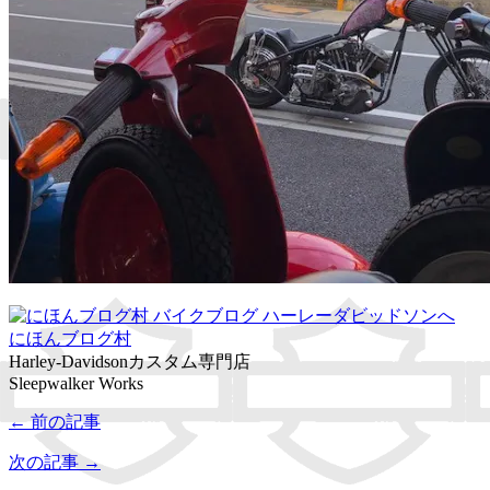
にほんブログ村
Harley-Davidsonカスタム専門店
Sleepwalker Works
← 前の記事
次の記事 →