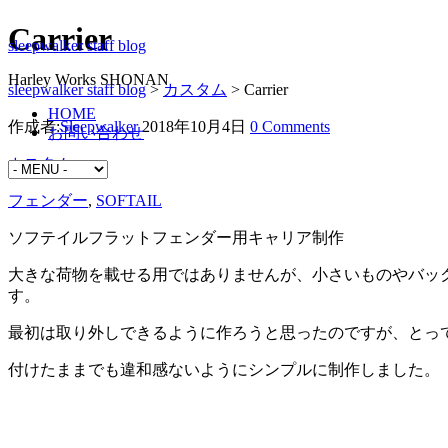
Carrier
sleepwalker staff blog
Harley Works SHONAN
sleepwalker staff blog
>
カスタム
>
Carrier
HOME
作成者:
Sleepwalker
2018年10月4日
0 Comments
お問い合わせ
カスタム
フェンダー
,
SOFTAIL
ソフテイルフラットフェンダー用キャリア制作
大きな荷物を載せる用ではありませんが、小さいものやバッ
す。
最初は取り外しできるように作ろうと思ったのですが、とっ
付けたままでも違和感ないようにシンプルに制作しました。