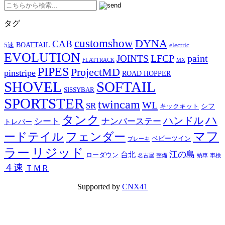
タグ
customshow
DYNA
CAB
BOATTAIL
5速
electric
EVOLUTION
LFCP
paint
JOINTS
FLATTRACK
MX
PIPES
ProjectMD
pinstripe
ROAD HOPPER
SHOVEL
SOFTAIL
SISSYBAR
SPORTSTER
twincam
WL
SR
シフ
キックキット
タンク
ハ
ハンドル
シート
ナンバーステー
トレバー
マフ
ードテイル
フェンダー
ベビーツイン
ブレーキ
ラー
リジッド
江の島
台北
ローダウン
名古屋
整備
納車
車検
４速
ＴＭＲ
Supported by
CNX41