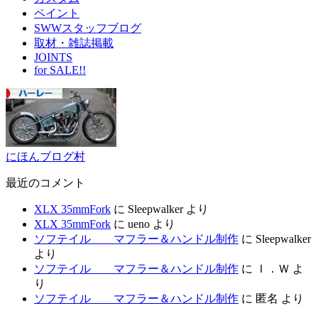
ペイント
SWWスタッフブログ
取材・雑誌掲載
JOINTS
for SALE!!
にほんブログ村
最近のコメント
XLX 35mmFork
に
Sleepwalker
より
XLX 35mmFork
に
ueno
より
ソフテイル マフラー＆ハンドル制作
に
Sleepwalker
より
ソフテイル マフラー＆ハンドル制作
に
Ｉ．Ｗ
よ
り
ソフテイル マフラー＆ハンドル制作
に
匿名
より