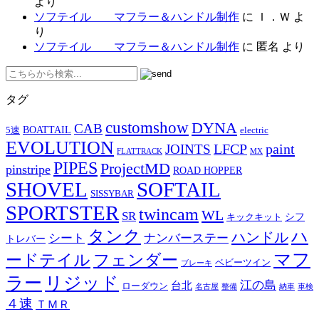
より
ソフテイル マフラー＆ハンドル制作
に
Ｉ．Ｗ
よ
り
ソフテイル マフラー＆ハンドル制作
に
匿名
より
タグ
customshow
DYNA
CAB
BOATTAIL
5速
electric
EVOLUTION
LFCP
paint
JOINTS
FLATTRACK
MX
PIPES
ProjectMD
pinstripe
ROAD HOPPER
SHOVEL
SOFTAIL
SISSYBAR
SPORTSTER
twincam
WL
SR
シフ
キックキット
タンク
ハ
ハンドル
シート
ナンバーステー
トレバー
マフ
ードテイル
フェンダー
ベビーツイン
ブレーキ
ラー
リジッド
江の島
台北
ローダウン
名古屋
整備
納車
車検
４速
ＴＭＲ