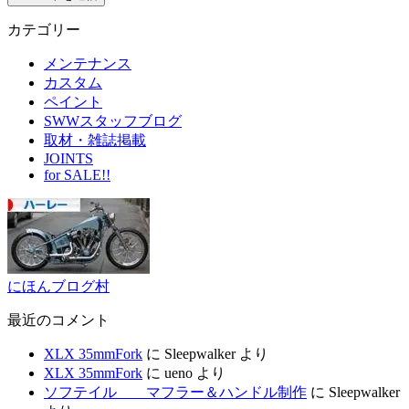
カテゴリー
メンテナンス
カスタム
ペイント
SWWスタッフブログ
取材・雑誌掲載
JOINTS
for SALE!!
にほんブログ村
最近のコメント
XLX 35mmFork
に
Sleepwalker
より
XLX 35mmFork
に
ueno
より
ソフテイル マフラー＆ハンドル制作
に
Sleepwalker