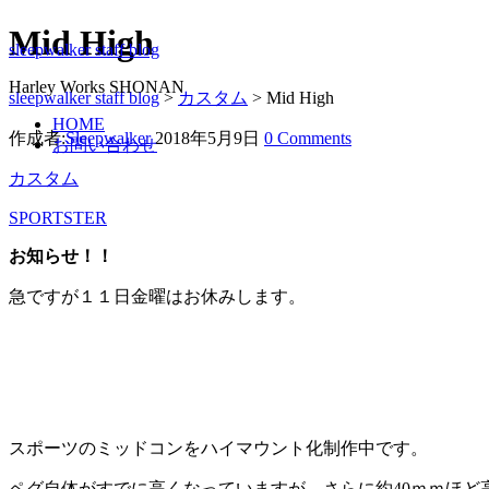
Mid High
sleepwalker staff blog
Harley Works SHONAN
sleepwalker staff blog
>
カスタム
>
Mid High
HOME
作成者:
Sleepwalker
2018年5月9日
0 Comments
お問い合わせ
カスタム
SPORTSTER
お知らせ！！
急ですが１１日金曜はお休みします。
スポーツのミッドコンをハイマウント化制作中です。
ペグ自体がすでに高くなっていますが、さらに約40ｍｍほど