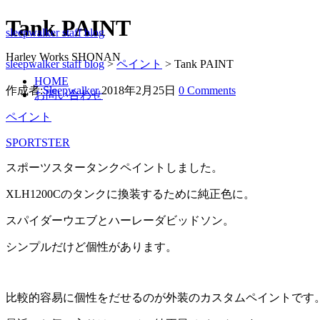
Tank PAINT
sleepwalker staff blog
Harley Works SHONAN
sleepwalker staff blog
>
ペイント
>
Tank PAINT
HOME
作成者:
Sleepwalker
2018年2月25日
0 Comments
お問い合わせ
ペイント
SPORTSTER
スポーツスタータンクペイントしました。
XLH1200Cのタンクに換装するために純正色に。
スパイダーウエブとハーレーダビッドソン。
シンプルだけど個性があります。
比較的容易に個性をだせるのが外装のカスタムペイントです