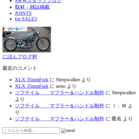
SWWスタッフブログ
取材・雑誌掲載
JOINTS
for SALE!!
にほんブログ村
最近のコメント
XLX 35mmFork
に
Sleepwalker
より
XLX 35mmFork
に
ueno
より
ソフテイル マフラー＆ハンドル制作
に
Sleepwalker
より
ソフテイル マフラー＆ハンドル制作
に
Ｉ．Ｗ
よ
り
ソフテイル マフラー＆ハンドル制作
に
匿名
より