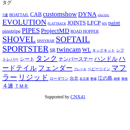
タグ
customshow
DYNA
CAB
BOATTAIL
5速
electric
EVOLUTION
LFCP
paint
JOINTS
FLATTRACK
MX
PIPES
ProjectMD
pinstripe
ROAD HOPPER
SHOVEL
SOFTAIL
SISSYBAR
SPORTSTER
twincam
WL
SR
シフ
キックキット
タンク
ハ
ハンドル
シート
ナンバーステー
トレバー
マフ
ードテイル
フェンダー
ベビーツイン
ブレーキ
ラー
リジッド
江の島
台北
ローダウン
名古屋
整備
納車
車検
４速
ＴＭＲ
Supported by
CNX41