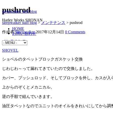
pushrod
sleepwalker staff blog
Harley Works SHONAN
sleepwalker staff blog
>
メンテナンス
>
pushrod
HOME
作成者:
Sleepwalker
2017年12月14日
0 Comments
お問い合わせ
メンテナンス
SHOVEL
ショベルのタペットブロックガスケット交換
じわじわ～って漏れてきていたので交換しました。
カバー、プッシュロッド、そしてブロックを外し、カスが入
上からのぞくとメカニカル。
逆の手順で組んでいきます。
油圧タペットなのでユニットのオイルをきれいにしてから調