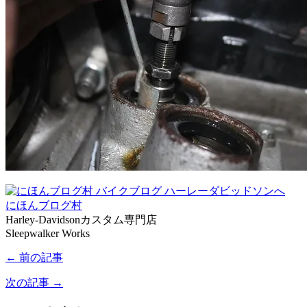
にほんブログ村
Harley-Davidsonカスタム専門店
Sleepwalker Works
← 前の記事
次の記事 →