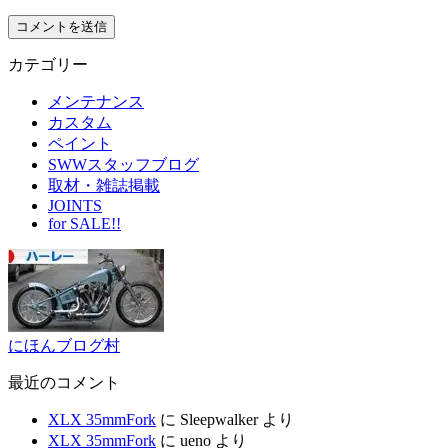
カテゴリー
メンテナンス
カスタム
ペイント
SWWスタッフブログ
取材・雑誌掲載
JOINTS
for SALE!!
にほんブログ村
最近のコメント
XLX 35mmFork
に
Sleepwalker
より
XLX 35mmFork
に
ueno
より