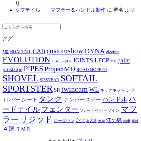
り
ソフテイル マフラー＆ハンドル制作
に
匿名
より
タグ
customshow
DYNA
CAB
BOATTAIL
5速
electric
EVOLUTION
LFCP
paint
JOINTS
FLATTRACK
MX
PIPES
ProjectMD
pinstripe
ROAD HOPPER
SHOVEL
SOFTAIL
SISSYBAR
SPORTSTER
twincam
WL
SR
シフ
キックキット
タンク
ハ
ハンドル
シート
ナンバーステー
トレバー
マフ
ードテイル
フェンダー
ベビーツイン
ブレーキ
ラー
リジッド
江の島
台北
ローダウン
名古屋
整備
納車
車検
４速
ＴＭＲ
Supported by
CNX41