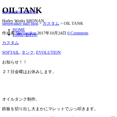
OIL TANK
sleepwalker staff blog
Harley Works SHONAN
sleepwalker staff blog
>
カスタム
>
OIL TANK
HOME
作成者:
Sleepwalker
2017年10月24日
0 Comments
お問い合わせ
カスタム
SOFTAIL
,
タンク
,
EVOLUTION
お知らせ！！
２７日金曜はお休みします。
オイルタンク制作。
鉄板を切り出し大まかにマレットでぶっ叩きます。