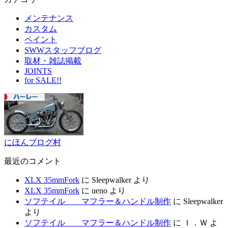
メンテナンス
カスタム
ペイント
SWWスタッフブログ
取材・雑誌掲載
JOINTS
for SALE!!
にほんブログ村
最近のコメント
XLX 35mmFork
に
Sleepwalker
より
XLX 35mmFork
に
ueno
より
ソフテイル マフラー＆ハンドル制作
に
Sleepwalker
より
ソフテイル マフラー＆ハンドル制作
に
Ｉ．Ｗ
よ