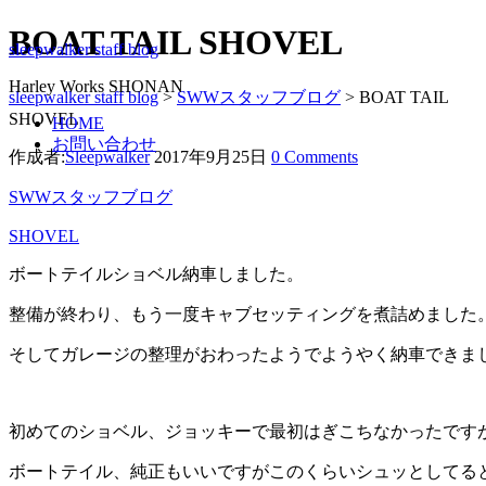
BOAT TAIL SHOVEL
sleepwalker staff blog
Harley Works SHONAN
sleepwalker staff blog
>
SWWスタッフブログ
>
BOAT TAIL
SHOVEL
HOME
お問い合わせ
作成者:
Sleepwalker
2017年9月25日
0 Comments
SWWスタッフブログ
SHOVEL
ボートテイルショベル納車しました。
整備が終わり、もう一度キャブセッティングを煮詰めました
そしてガレージの整理がおわったようでようやく納車できま
初めてのショベル、ジョッキーで最初はぎこちなかったです
ボートテイル、純正もいいですがこのくらいシュッとしてる