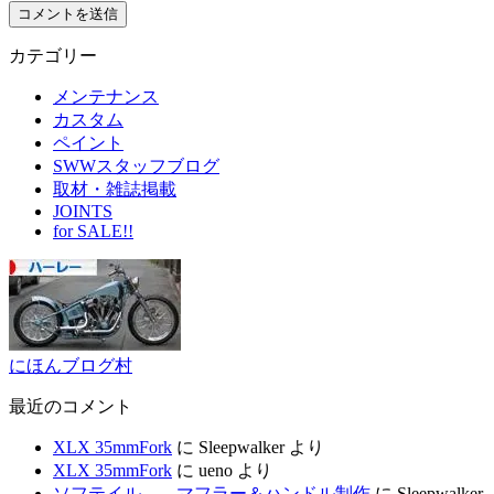
カテゴリー
メンテナンス
カスタム
ペイント
SWWスタッフブログ
取材・雑誌掲載
JOINTS
for SALE!!
にほんブログ村
最近のコメント
XLX 35mmFork
に
Sleepwalker
より
XLX 35mmFork
に
ueno
より
ソフテイル マフラー＆ハンドル制作
に
Sleepwalker