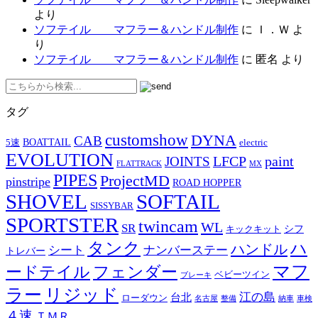
より
ソフテイル マフラー＆ハンドル制作
に
Ｉ．Ｗ
よ
り
ソフテイル マフラー＆ハンドル制作
に
匿名
より
タグ
customshow
DYNA
CAB
BOATTAIL
5速
electric
EVOLUTION
LFCP
paint
JOINTS
FLATTRACK
MX
PIPES
ProjectMD
pinstripe
ROAD HOPPER
SHOVEL
SOFTAIL
SISSYBAR
SPORTSTER
twincam
WL
SR
シフ
キックキット
タンク
ハ
ハンドル
シート
ナンバーステー
トレバー
マフ
ードテイル
フェンダー
ベビーツイン
ブレーキ
ラー
リジッド
江の島
台北
ローダウン
名古屋
整備
納車
車検
４速
ＴＭＲ