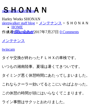
ＳＨＯＮＡＮ
sleepwalker staff blog
Harley Works SHONAN
sleepwalker staff blog
>
メンテナンス
>
ＳＨＯＮＡＮ
HOME
お問い合わせ
作成者:
Sleepwalker
2017年7月27日
0 Comments
メンテナンス
twincam
タイヤ交換が終わったＦＬＨＸの車検です。
いつもの湘南陸事。夏場は暑くてきついです。
タイミング悪く休憩時間にあたってしまいました。
これならクーラー効いてるとこにいればよかった。
この休憩の時間が頭にはいらなくてこまります。
ライン事態はサクッとおわりました。