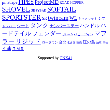
PIPES
ProjectMD
pinstripe
ROAD HOPPER
SHOVEL
SOFTAIL
SISSYBAR
SPORTSTER
twincam
WL
SR
シフ
キックキット
タンク
ハ
ハンドル
シート
ナンバーステー
トレバー
マフ
ードテイル
フェンダー
ベビーツイン
ブレーキ
ラー
リジッド
江の島
台北
ローダウン
名古屋
整備
納車
車検
４速
ＴＭＲ
Supported by
CNX41