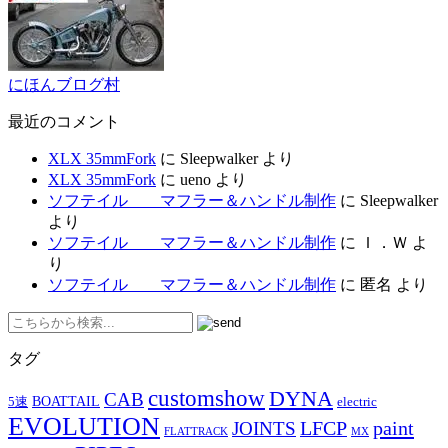
にほんブログ村
最近のコメント
XLX 35mmFork
に
Sleepwalker
より
XLX 35mmFork
に
ueno
より
ソフテイル マフラー＆ハンドル制作
に
Sleepwalker
より
ソフテイル マフラー＆ハンドル制作
に
Ｉ．Ｗ
よ
り
ソフテイル マフラー＆ハンドル制作
に
匿名
より
タグ
customshow
DYNA
CAB
BOATTAIL
5速
electric
EVOLUTION
LFCP
paint
JOINTS
FLATTRACK
MX