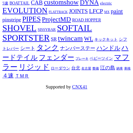
customshow
DYNA
CAB
BOATTAIL
5速
electric
EVOLUTION
LFCP
paint
JOINTS
FLATTRACK
MX
PIPES
ProjectMD
pinstripe
ROAD HOPPER
SHOVEL
SOFTAIL
SISSYBAR
SPORTSTER
twincam
WL
SR
シフ
キックキット
タンク
ハ
ハンドル
シート
ナンバーステー
トレバー
マフ
ードテイル
フェンダー
ベビーツイン
ブレーキ
ラー
リジッド
江の島
台北
ローダウン
名古屋
整備
納車
車検
４速
ＴＭＲ
Supported by
CNX41