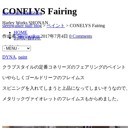
CONELYS Fairing
sleepwalker staff blog
Harley Works SHONAN
sleepwalker staff blog
>
ペイント
>
CONELYS Fairing
HOME
作成者:
Sleepwalker
2017年7月4日
0 Comments
お問い合わせ
ペイント
DYNA
,
paint
クラブスタイルの定番コネリーズのフェアリングのペイント
いやらしくゴールドリーフのフレイムス
スピニングを入れてしまうと上品になってしまいそうなので
メタリックヴァイオレットのフレイムスもからめました。