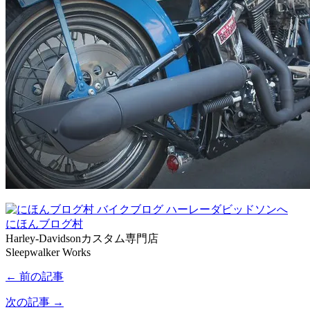
にほんブログ村
Harley-Davidsonカスタム専門店
Sleepwalker Works
← 前の記事
次の記事 →