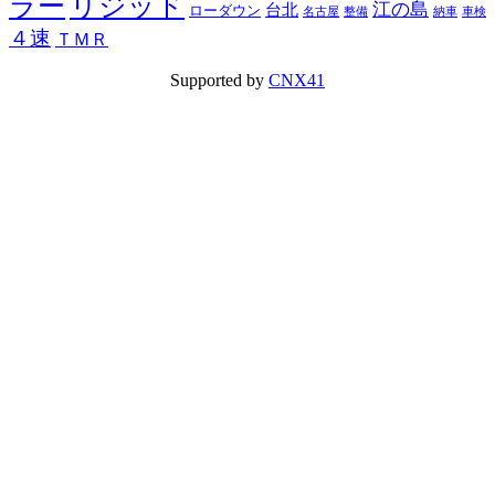
ラー
リジッド
江の島
台北
ローダウン
名古屋
整備
納車
車検
４速
ＴＭＲ
Supported by
CNX41