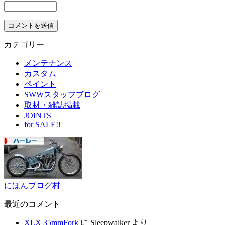
カテゴリー
メンテナンス
カスタム
ペイント
SWWスタッフブログ
取材・雑誌掲載
JOINTS
for SALE!!
にほんブログ村
最近のコメント
XLX 35mmFork
に
Sleepwalker
より