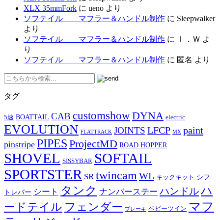
XLX 35mmFork
に
ueno
より
ソフテイル マフラー＆ハンドル制作
に
Sleepwalker
より
ソフテイル マフラー＆ハンドル制作
に
Ｉ．Ｗ
よ
り
ソフテイル マフラー＆ハンドル制作
に
匿名
より
タグ
customshow
DYNA
CAB
BOATTAIL
5速
electric
EVOLUTION
LFCP
paint
JOINTS
FLATTRACK
MX
PIPES
ProjectMD
pinstripe
ROAD HOPPER
SHOVEL
SOFTAIL
SISSYBAR
SPORTSTER
twincam
WL
SR
シフ
キックキット
タンク
ハ
ハンドル
シート
ナンバーステー
トレバー
マフ
ードテイル
フェンダー
ベビーツイン
ブレーキ