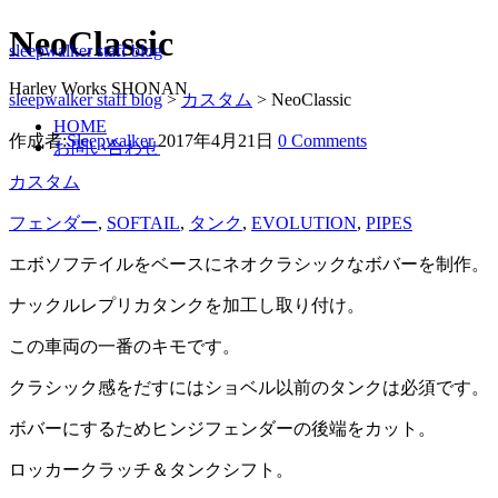
NeoClassic
sleepwalker staff blog
Harley Works SHONAN
sleepwalker staff blog
>
カスタム
>
NeoClassic
HOME
作成者:
Sleepwalker
2017年4月21日
0 Comments
お問い合わせ
カスタム
フェンダー
,
SOFTAIL
,
タンク
,
EVOLUTION
,
PIPES
エボソフテイルをベースにネオクラシックなボバーを制作。
ナックルレプリカタンクを加工し取り付け。
この車両の一番のキモです。
クラシック感をだすにはショベル以前のタンクは必須です。
ボバーにするためヒンジフェンダーの後端をカット。
ロッカークラッチ＆タンクシフト。