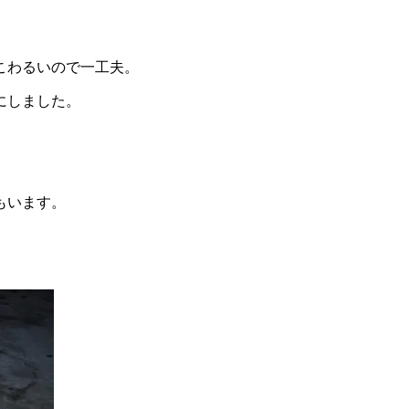
こわるいので一工夫。
にしました。
もいます。