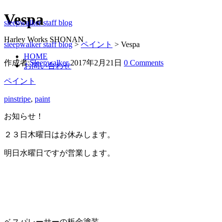
Vespa
sleepwalker staff blog
Harley Works SHONAN
sleepwalker staff blog
>
ペイント
>
Vespa
HOME
作成者:
Sleepwalker
2017年2月21日
0 Comments
お問い合わせ
ペイント
pinstripe
,
paint
お知らせ！
２３日木曜日はお休みします。
明日水曜日ですが営業します。
ベスパレーサーの板金塗装