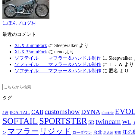
にほんブログ村
最近のコメント
XLX 35mmFork
に
Sleepwalker
より
XLX 35mmFork
に
ueno
より
ソフテイル マフラー＆ハンドル制作
に
Sleepwalker
ソフテイル マフラー＆ハンドル制作
に
Ｉ．Ｗ
より
ソフテイル マフラー＆ハンドル制作
に
匿名
より
タグ
EVO
customshow
DYNA
CAB
BOATTAIL
5速
electric
SOFTAIL
SPORTSTER
twincam
WL
SR
マフラー
リジッド
江の
台北
ン
ローダウン
名古屋
整備