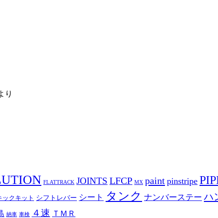
より
LUTION
PIP
LFCP
paint
JOINTS
pinstripe
FLATTRACK
MX
タンク
ハ
シート
ナンバーステー
シフトレバー
キックキット
４速
島
ＴＭＲ
納車
車検