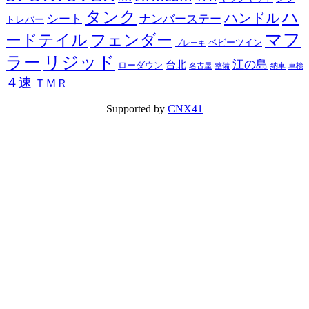
タンク
ハ
ハンドル
シート
ナンバーステー
トレバー
マフ
ードテイル
フェンダー
ベビーツイン
ブレーキ
ラー
リジッド
江の島
台北
ローダウン
名古屋
整備
納車
車検
４速
ＴＭＲ
Supported by
CNX41