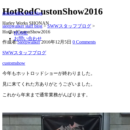
HotRodCustonShow2016
sleepwalker staff blog
Harley Works SHONAN
sleepwalker staff blog
>
SWWスタッフブログ
>
HotRodCustonShow2016
HOME
お問い合わせ
作成者:
Sleepwalker
2016年12月5日
0 Comments
SWWスタッフブログ
customshow
今年もホットロッドショーが終わりました。
見に来てくれた方ありがとうございました。
これから年末まで通常業務がんばります。