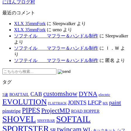
にほんブログ村
最近のコメント
XLX 35mmFork
に
Sleepwalker
より
XLX 35mmFork
に
ueno
より
ソフテイル マフラー＆ハンドル制作
に
Sleepwalker
より
ソフテイル マフラー＆ハンドル制作
に
Ｉ．Ｗ
よ
り
ソフテイル マフラー＆ハンドル制作
に
匿名
より
タグ
customshow
DYNA
CAB
BOATTAIL
5速
electric
EVOLUTION
LFCP
paint
JOINTS
FLATTRACK
MX
PIPES
ProjectMD
pinstripe
ROAD HOPPER
SHOVEL
SOFTAIL
SISSYBAR
SPORTSTER
twincam
WL
SR
シフ
キックキット