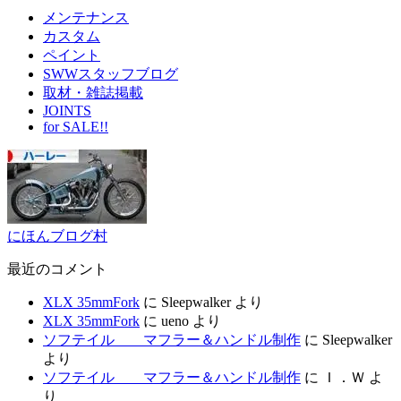
メンテナンス
カスタム
ペイント
SWWスタッフブログ
取材・雑誌掲載
JOINTS
for SALE!!
にほんブログ村
最近のコメント
XLX 35mmFork
に
Sleepwalker
より
XLX 35mmFork
に
ueno
より
ソフテイル マフラー＆ハンドル制作
に
Sleepwalker
より
ソフテイル マフラー＆ハンドル制作
に
Ｉ．Ｗ
よ
り