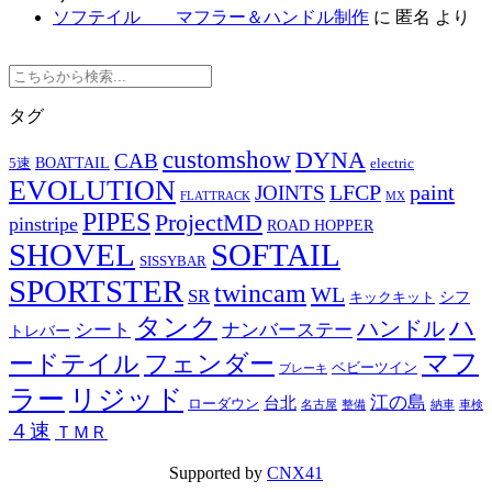
ソフテイル マフラー＆ハンドル制作
に
匿名
より
タグ
customshow
DYNA
CAB
BOATTAIL
5速
electric
EVOLUTION
LFCP
paint
JOINTS
FLATTRACK
MX
PIPES
ProjectMD
pinstripe
ROAD HOPPER
SHOVEL
SOFTAIL
SISSYBAR
SPORTSTER
twincam
WL
SR
シフ
キックキット
タンク
ハ
ハンドル
シート
ナンバーステー
トレバー
マフ
ードテイル
フェンダー
ベビーツイン
ブレーキ
ラー
リジッド
江の島
台北
ローダウン
名古屋
整備
納車
車検
４速
ＴＭＲ
Supported by
CNX41