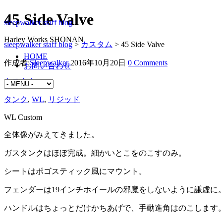
45 Side Valve
sleepwalker staff blog
Harley Works SHONAN
sleepwalker staff blog
>
カスタム
>
45 Side Valve
HOME
作成者:
Sleepwalker
2016年10月20日
0 Comments
お問い合わせ
カスタム
タンク
,
WL
,
リジッド
WL Custom
全体像がみえてきました。
ガスタンクはほぼ完成。細かいとこをのこすのみ。
シートはポゴスティック風にマウント。
フェンダーは19インチホイールの邪魔をしないように謙虚に
ハンドルはちょっとだけかちあげで、手動進角はのこします