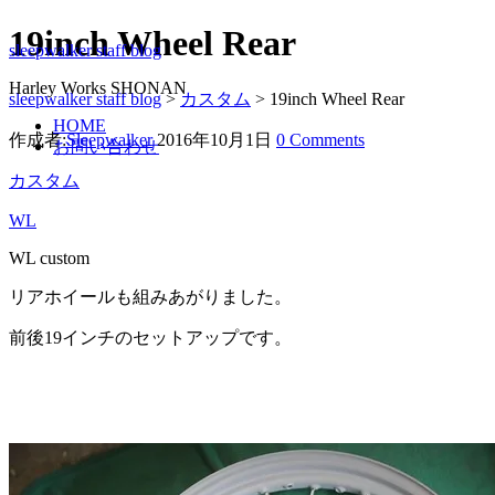
19inch Wheel Rear
sleepwalker staff blog
Harley Works SHONAN
sleepwalker staff blog
>
カスタム
>
19inch Wheel Rear
HOME
作成者:
Sleepwalker
2016年10月1日
0 Comments
お問い合わせ
カスタム
WL
WL custom
リアホイールも組みあがりました。
前後19インチのセットアップです。