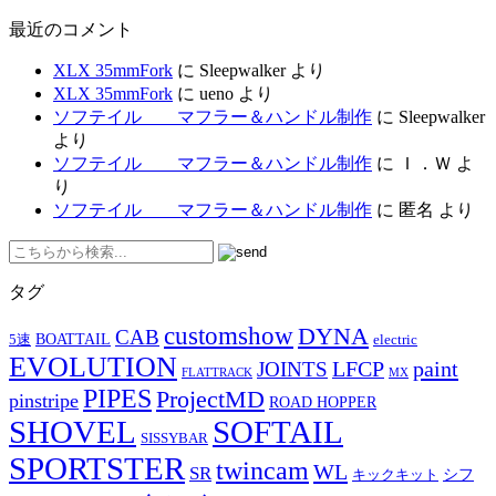
最近のコメント
XLX 35mmFork
に
Sleepwalker
より
XLX 35mmFork
に
ueno
より
ソフテイル マフラー＆ハンドル制作
に
Sleepwalker
より
ソフテイル マフラー＆ハンドル制作
に
Ｉ．Ｗ
よ
り
ソフテイル マフラー＆ハンドル制作
に
匿名
より
タグ
customshow
DYNA
CAB
BOATTAIL
5速
electric
EVOLUTION
LFCP
paint
JOINTS
FLATTRACK
MX
PIPES
ProjectMD
pinstripe
ROAD HOPPER
SHOVEL
SOFTAIL
SISSYBAR
SPORTSTER
twincam
WL
SR
シフ
キックキット