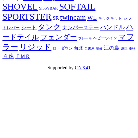
SHOVEL
SOFTAIL
SISSYBAR
SPORTSTER
twincam
WL
SR
シフ
キックキット
タンク
ハ
ハンドル
シート
ナンバーステー
トレバー
マフ
ードテイル
フェンダー
ベビーツイン
ブレーキ
ラー
リジッド
江の島
台北
ローダウン
名古屋
整備
納車
車検
４速
ＴＭＲ
Supported by
CNX41