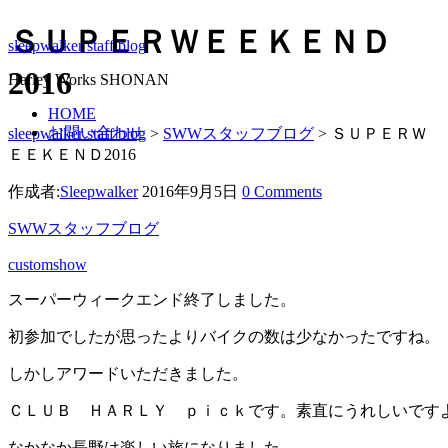
ＳＵＰＥＲＷＥＥＫＥＮＤ
sleepwalker staff blog
2016
Harley Works SHONAN
HOME
お問い合わせ
sleepwalker staff blog
>
SWWスタッフブログ
>
ＳＵＰＥＲＷ
ＥＥＫＥＮＤ2016
作成者:
Sleepwalker
2016年9月5日
0 Comments
SWWスタッフブログ
customshow
スーパーウィークエンド終了しました。
初参加でしたが思ったよりバイクの数は少なかったですね。
しかしアワードいただきました。
ＣＬＵＢ ＨＡＲＬＹ ｐｉｃｋです。素直にうれしいです
なかなか長野は楽しい旅になりました。