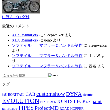
にほんブログ村
最近のコメント
XLX 35mmFork
に
Sleepwalker
より
XLX 35mmFork
に
ueno
より
ソフテイル マフラー＆ハンドル制作
に
Sleepwalker
より
ソフテイル マフラー＆ハンドル制作
に
Ｉ．Ｗ
よ
り
ソフテイル マフラー＆ハンドル制作
に
匿名
より
タグ
customshow
DYNA
CAB
BOATTAIL
5速
electric
EVOLUTION
LFCP
paint
JOINTS
FLATTRACK
MX
PIPES
ProjectMD
pinstripe
ROAD HOPPER