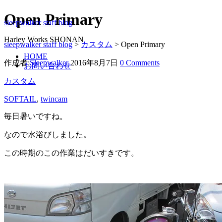
Open Primary
sleepwalker staff blog
Harley Works SHONAN
sleepwalker staff blog
>
カスタム
>
Open Primary
HOME
作成者:
Sleepwalker
2016年8月7日
0 Comments
お問い合わせ
カスタム
SOFTAIL
,
twincam
毎日暑いですね。
なので水浴びしました。
この時期のこの作業はだいすきです。