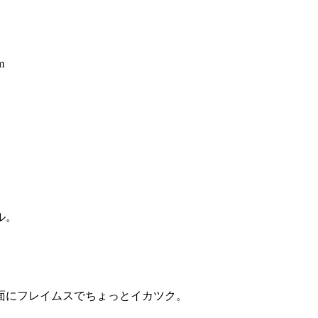
m
m
ル。
面にフレイムスでちょっとイカツク。