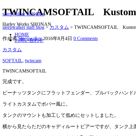
TWINCAMSOFTAIL Kusto
sleepwalker staff blog
Harley Works SHONAN
sleepwalker staff blog
>
カスタム
>
TWINCAMSOFTAIL Kusto
HOME
作成者:
Sleepwalker
2016年8月4日
0 Comments
お問い合わせ
カスタム
SOFTAIL
,
twincam
TWINCAMSOFTAIL
完成です。
ピーナッツタンクにフラットフェンダー、プルバックハンド
ライトカスタムでボバー風に。
タンクのマウントも加工して低めにセットしました。
横から見たらただのキャディルートビアーですが、タンク上