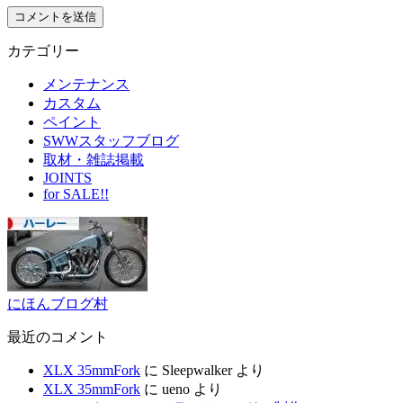
カテゴリー
メンテナンス
カスタム
ペイント
SWWスタッフブログ
取材・雑誌掲載
JOINTS
for SALE!!
にほんブログ村
最近のコメント
XLX 35mmFork
に
Sleepwalker
より
XLX 35mmFork
に
ueno
より