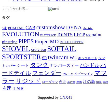
タグ
customshow
DYNA
CAB
BOATTAIL
5速
electric
EVOLUTION
LFCP
paint
JOINTS
FLATTRACK
MX
PIPES
ProjectMD
pinstripe
ROAD HOPPER
SHOVEL
SOFTAIL
SISSYBAR
SPORTSTER
twincam
WL
SR
シフ
キックキット
タンク
ハ
ハンドル
シート
ナンバーステー
トレバー
マフ
ードテイル
フェンダー
ベビーツイン
ブレーキ
ラー
リジッド
江の島
台北
ローダウン
名古屋
整備
納車
車検
４速
ＴＭＲ
Supported by
CNX41