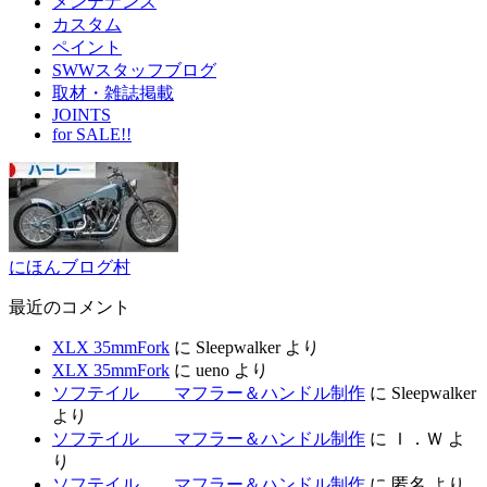
メンテナンス
カスタム
ペイント
SWWスタッフブログ
取材・雑誌掲載
JOINTS
for SALE!!
にほんブログ村
最近のコメント
XLX 35mmFork
に
Sleepwalker
より
XLX 35mmFork
に
ueno
より
ソフテイル マフラー＆ハンドル制作
に
Sleepwalker
より
ソフテイル マフラー＆ハンドル制作
に
Ｉ．Ｗ
よ
り
ソフテイル マフラー＆ハンドル制作
に
匿名
より