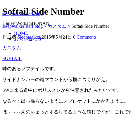
Softail Side Number
sleepwalker staff blog
Harley Works SHONAN
sleepwalker staff blog
>
カスタム
>
Softail Side Number
HOME
作成者:
Sleepwalker
2016年5月24日
0 Comments
お問い合わせ
カスタム
SOFTAIL
味のあるソフテイルです。
サイドナンバーの縦マウントから横につくりかえ。
SWに来る道中にポリスメンから注意されたみたいです。
なるべく出っ張らないようにスプロケットにかかるように。
ほ～～～んのちょっとずるしてるような感じですが、これで