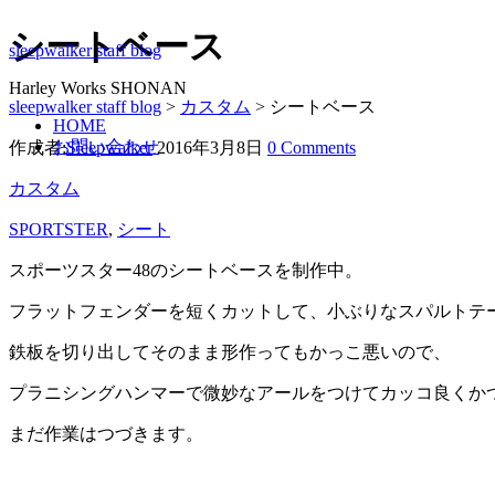
シートベース
sleepwalker staff blog
Harley Works SHONAN
sleepwalker staff blog
>
カスタム
>
シートベース
HOME
お問い合わせ
作成者:
Sleepwalker
2016年3月8日
0 Comments
カスタム
SPORTSTER
,
シート
スポーツスター48のシートベースを制作中。
フラットフェンダーを短くカットして、小ぶりなスパルトテ
鉄板を切り出してそのまま形作ってもかっこ悪いので、
プラニシングハンマーで微妙なアールをつけてカッコ良くか
まだ作業はつづきます。