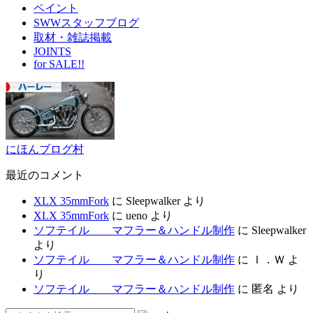
ペイント
SWWスタッフブログ
取材・雑誌掲載
JOINTS
for SALE!!
にほんブログ村
最近のコメント
XLX 35mmFork
に
Sleepwalker
より
XLX 35mmFork
に
ueno
より
ソフテイル マフラー＆ハンドル制作
に
Sleepwalker
より
ソフテイル マフラー＆ハンドル制作
に
Ｉ．Ｗ
よ
り
ソフテイル マフラー＆ハンドル制作
に
匿名
より