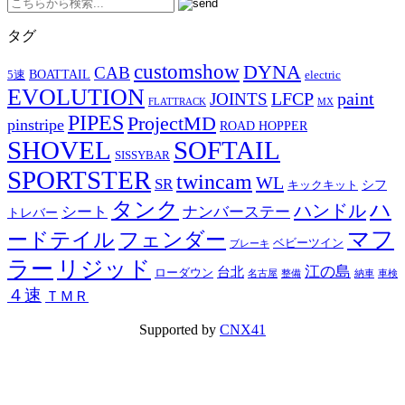
タグ
customshow
DYNA
CAB
BOATTAIL
5速
electric
EVOLUTION
LFCP
paint
JOINTS
FLATTRACK
MX
PIPES
ProjectMD
pinstripe
ROAD HOPPER
SHOVEL
SOFTAIL
SISSYBAR
SPORTSTER
twincam
WL
SR
シフ
キックキット
タンク
ハ
ハンドル
シート
ナンバーステー
トレバー
マフ
ードテイル
フェンダー
ベビーツイン
ブレーキ
ラー
リジッド
江の島
台北
ローダウン
名古屋
整備
納車
車検
４速
ＴＭＲ
Supported by
CNX41