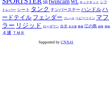
SPORTSTER
twincam
WL
SR
シフ
キックキット
タンク
ハ
ハンドル
シート
ナンバーステー
トレバー
マフ
ードテイル
フェンダー
ベビーツイン
ブレーキ
ラー
リジッド
江の島
台北
ローダウン
名古屋
整備
納車
車検
４速
ＴＭＲ
Supported by
CNX41