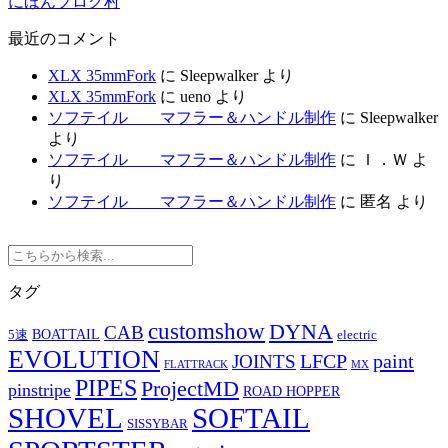
にほんブログ村
最近のコメント
XLX 35mmFork
に
Sleepwalker
より
XLX 35mmFork
に
ueno
より
ソフテイル マフラー＆ハンドル制作
に
Sleepwalker
より
ソフテイル マフラー＆ハンドル制作
に
Ｉ．Ｗ
よ
り
ソフテイル マフラー＆ハンドル制作
に
匿名
より
タグ
customshow
DYNA
CAB
BOATTAIL
5速
electric
EVOLUTION
LFCP
paint
JOINTS
FLATTRACK
MX
PIPES
ProjectMD
pinstripe
ROAD HOPPER
SHOVEL
SOFTAIL
SISSYBAR