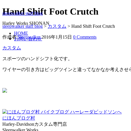
Hand Shift Foot Crutch
sleepwalker staff blog
Harley Works SHONAN
sleepwalker staff blog
>
カスタム
>
Hand Shift Foot Crutch
HOME
作成者:
Sleepwalker
2016年1月15日
0 Comments
お問い合わせ
カスタム
スポーツのハンドシフト化です。
ワイヤーの引き方はビッグツインと違ってなかなか考えさせ
にほんブログ村
Harley-Davidsonカスタム専門店
Sleepwalker Works