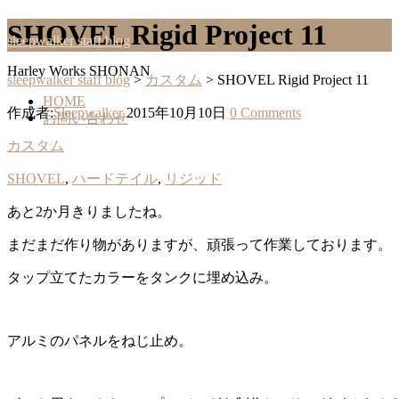
SHOVEL Rigid Project 11
sleepwalker staff blog
Harley Works SHONAN
sleepwalker staff blog
>
カスタム
>
SHOVEL Rigid Project 11
HOME
作成者:
Sleepwalker
2015年10月10日
0 Comments
お問い合わせ
カスタム
SHOVEL
,
ハードテイル
,
リジッド
あと2か月きりましたね。
まだまだ作り物がありますが、頑張って作業しております。
タップ立てたカラーをタンクに埋め込み。
アルミのパネルをねじ止め。