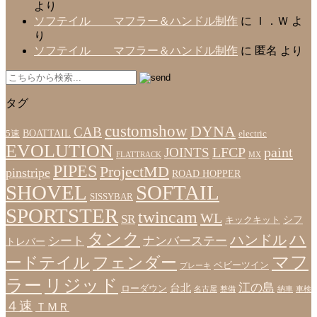
より
ソフテイル マフラー＆ハンドル制作
に
Ｉ．Ｗ
よ
り
ソフテイル マフラー＆ハンドル制作
に
匿名
より
タグ
customshow
DYNA
CAB
BOATTAIL
5速
electric
EVOLUTION
LFCP
paint
JOINTS
FLATTRACK
MX
PIPES
ProjectMD
pinstripe
ROAD HOPPER
SHOVEL
SOFTAIL
SISSYBAR
SPORTSTER
twincam
WL
SR
シフ
キックキット
タンク
ハ
ハンドル
シート
ナンバーステー
トレバー
マフ
ードテイル
フェンダー
ベビーツイン
ブレーキ
ラー
リジッド
江の島
台北
ローダウン
名古屋
整備
納車
車検
４速
ＴＭＲ