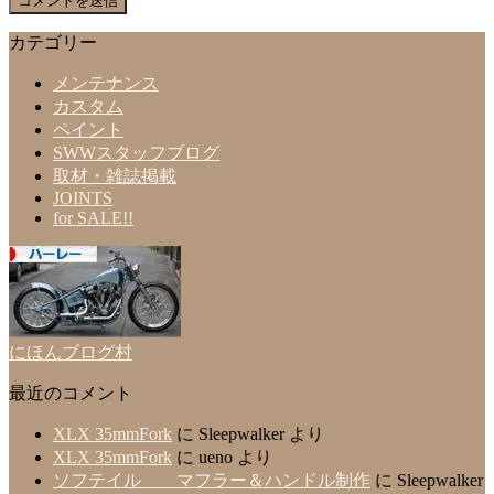
カテゴリー
メンテナンス
カスタム
ペイント
SWWスタッフブログ
取材・雑誌掲載
JOINTS
for SALE!!
にほんブログ村
最近のコメント
XLX 35mmFork
に
Sleepwalker
より
XLX 35mmFork
に
ueno
より
ソフテイル マフラー＆ハンドル制作
に
Sleepwalker