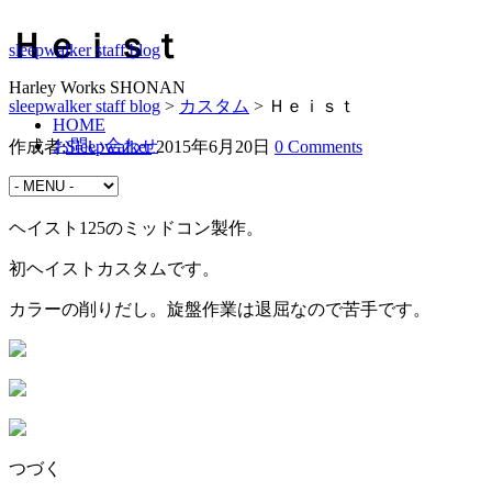
Ｈｅｉｓｔ
sleepwalker staff blog
Harley Works SHONAN
sleepwalker staff blog
>
カスタム
>
Ｈｅｉｓｔ
HOME
お問い合わせ
作成者:
Sleepwalker
2015年6月20日
0 Comments
カスタム
ヘイスト125のミッドコン製作。
初ヘイストカスタムです。
カラーの削りだし。旋盤作業は退屈なので苦手です。
つづく