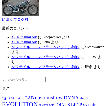
にほんブログ村
最近のコメント
XLX 35mmFork
に
Sleepwalker
より
XLX 35mmFork
に
ueno
より
ソフテイル マフラー＆ハンドル制作
に
Sleepwalker
より
ソフテイル マフラー＆ハンドル制作
に
Ｉ．Ｗ
よ
り
ソフテイル マフラー＆ハンドル制作
に
匿名
より
タグ
customshow
DYNA
CAB
BOATTAIL
5速
electric
EVOLUTION
LFCP
paint
JOINTS
FLATTRACK
MX