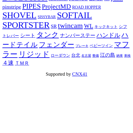
PIPES
ProjectMD
pinstripe
ROAD HOPPER
SHOVEL
SOFTAIL
SISSYBAR
SPORTSTER
twincam
WL
SR
シフ
キックキット
タンク
ハ
ハンドル
シート
ナンバーステー
トレバー
マフ
ードテイル
フェンダー
ベビーツイン
ブレーキ
ラー
リジッド
江の島
台北
ローダウン
名古屋
整備
納車
車検
４速
ＴＭＲ
Supported by
CNX41