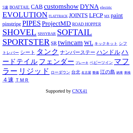
customshow
DYNA
CAB
BOATTAIL
5速
electric
EVOLUTION
LFCP
paint
JOINTS
FLATTRACK
MX
PIPES
ProjectMD
pinstripe
ROAD HOPPER
SHOVEL
SOFTAIL
SISSYBAR
SPORTSTER
twincam
WL
SR
シフ
キックキット
タンク
ハ
ハンドル
シート
ナンバーステー
トレバー
マフ
ードテイル
フェンダー
ベビーツイン
ブレーキ
ラー
リジッド
江の島
台北
ローダウン
名古屋
整備
納車
車検
４速
ＴＭＲ
Supported by
CNX41