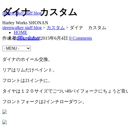
ダイナ カスタム
sleepwalker staff blog
Harley Works SHONAN
sleepwalker staff blog
>
カスタム
>
ダイナ カスタム
HOME
お問い合わせ
作成者:
Sleepwalker
2015年6月4日
0 Comments
カスタム
ダイナのホイール交換。
リアはリムだけペイント。
フロントは21インチに。
タイヤは１２０サイズでごつい49パイフォークにちょうど良
フロントフォークは2インチローダウン。