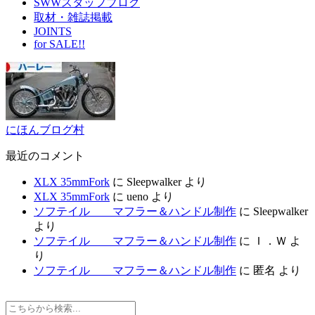
SWWスタッフブログ
取材・雑誌掲載
JOINTS
for SALE!!
にほんブログ村
最近のコメント
XLX 35mmFork
に
Sleepwalker
より
XLX 35mmFork
に
ueno
より
ソフテイル マフラー＆ハンドル制作
に
Sleepwalker
より
ソフテイル マフラー＆ハンドル制作
に
Ｉ．Ｗ
よ
り
ソフテイル マフラー＆ハンドル制作
に
匿名
より