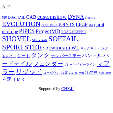
タグ
customshow
DYNA
CAB
BOATTAIL
5速
electric
EVOLUTION
LFCP
paint
JOINTS
FLATTRACK
MX
PIPES
ProjectMD
pinstripe
ROAD HOPPER
SHOVEL
SOFTAIL
SISSYBAR
SPORTSTER
twincam
WL
SR
シフ
キックキット
タンク
ハ
ハンドル
シート
ナンバーステー
トレバー
マフ
ードテイル
フェンダー
ベビーツイン
ブレーキ
ラー
リジッド
江の島
台北
ローダウン
名古屋
整備
納車
車検
４速
ＴＭＲ
Supported by
CNX41