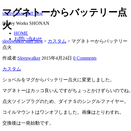
マグネトーからバッテリー点
sleepwalker staff blog
火
Harley Works SHONAN
HOME
お問い合わせ
sleepwalker staff blog
>
カスタム
>
マグネトーからバッテリー
点火
作成者:
Sleepwalker
2015年4月24日
0 Comments
カスタム
ショベルをマグからバッテリー点火に変更しました。
マグネトーはカッコ良いんですがちょっとかけずらいのでね
点火ツインプラグのため、ダイナＳのシングルファイヤー。
コイルマウントはワンオフしました。画像はとりわすれ。
交換後は一発始動です。