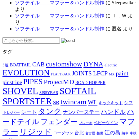
ソフテイル マフラー＆ハンドル制作
に
Sleepwalker
より
ソフテイル マフラー＆ハンドル制作
に
Ｉ．Ｗ
よ
り
ソフテイル マフラー＆ハンドル制作
に
匿名
より
タグ
customshow
DYNA
CAB
BOATTAIL
5速
electric
EVOLUTION
LFCP
paint
JOINTS
FLATTRACK
MX
PIPES
ProjectMD
pinstripe
ROAD HOPPER
SHOVEL
SOFTAIL
SISSYBAR
SPORTSTER
twincam
WL
SR
シフ
キックキット
タンク
ハ
ハンドル
シート
ナンバーステー
トレバー
マフ
ードテイル
フェンダー
ベビーツイン
ブレーキ
ラー
リジッド
江の島
台北
ローダウン
名古屋
整備
納車
車検