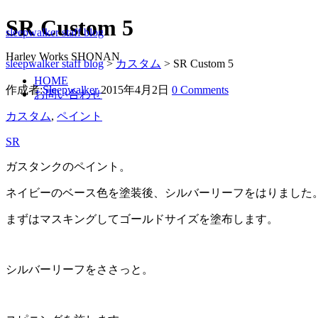
SR Custom 5
sleepwalker staff blog
Harley Works SHONAN
sleepwalker staff blog
>
カスタム
>
SR Custom 5
HOME
作成者:
Sleepwalker
2015年4月2日
0 Comments
お問い合わせ
カスタム
,
ペイント
SR
ガスタンクのペイント。
ネイビーのベース色を塗装後、シルバーリーフをはりました
まずはマスキングしてゴールドサイズを塗布します。
シルバーリーフをささっと。