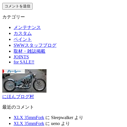
カテゴリー
メンテナンス
カスタム
ペイント
SWWスタッフブログ
取材・雑誌掲載
JOINTS
for SALE!!
にほんブログ村
最近のコメント
XLX 35mmFork
に
Sleepwalker
より
XLX 35mmFork
に
ueno
より