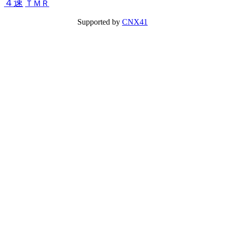
４速
ＴＭＲ
Supported by
CNX41