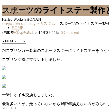
スポーツのライトステー製作
sleepwalker staff blog
Harley Works SHONAN
sleepwalker staff blog
>
カスタム
>
スポーツのライトステー製
HOME
お問い合わせ
作成者:
Sleepwalker
2014年8月11日
0 Comments
カスタム
74スプリンガー装着のスポーツスターにライトステーをつく
スプリング横にマウントしました。
一緒にオイル交換もしました。
最近多いのが、走っていないから1年2年換えない方がみられ
めします。