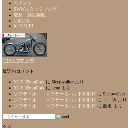
ペイント
SWWスタッフブログ
取材・雑誌掲載
JOINTS
for SALE!!
にほんブログ村
最近のコメント
XLX 35mmFork
に
Sleepwalker
より
XLX 35mmFork
に
ueno
より
ソフテイル マフラー＆ハンドル制作
に
Sleepwalker
ソフテイル マフラー＆ハンドル制作
に
Ｉ．Ｗ
より
ソフテイル マフラー＆ハンドル制作
に
匿名
より
タグ